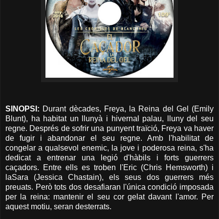
SINOPSI:
Durant dècades, Freya, la Reina del Gel (Emily
Blunt), ha habitat un llunyà i hivernal palau, lluny del seu
regne. Després de sofrir una punyent traïció, Freya va haver
de fugir i abandonar el seu regne. Amb l'habilitat de
congelar a qualsevol enemic, la jove i poderosa reina, s'ha
dedicat a entrenar una legió d'hàbils i forts guerrers
caçadors. Entre ells es troben l'Eric (Chris Hemsworth) i
laSara (Jessica Chastain), els seus dos guerrers més
preuats. Però tots dos desafiaran l'única condició imposada
per la reina: mantenir el seu cor gelat davant l'amor. Per
aquest motiu, seran desterrats.