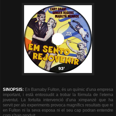
SINOPSIS:
En Barnaby Fulton, és un químic d'una empresa
important, i està entossudit a trobar la fórmula de l'eterna
joventut. La fortuïta intervenció d'una ximpanzé que ha
servit per als experiments provoca magnífics resultats que ni
en Fulton ni la seva esposa ni el seu cap podran entendre
com s'han produït.