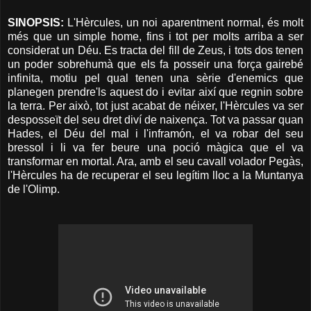
SINOPSIS:
L'Hèrcules, un noi aparentment normal, és molt
més que un simple home, fins i tot per molts arriba a ser
considerat un Déu. Es tracta del fill de Zeus, i tots dos tenen
un poder sobrehumà que els fa posseir una força gairebé
infinita, motiu pel qual tenen una sèrie d'enemics que
planegen prendre'ls aquest do i evitar així que regnin sobre
la terra. Per això, tot just acabat de néixer, l'Hèrcules va ser
desposseït del seu dret diví de naixença. Tot va passar quan
Hades, el Déu del mal i l'inframón, el va robar del seu
bressol i li va fer beure una poció màgica que el va
transformar en mortal. Ara, amb el seu cavall volador Pegàs,
l'Hèrcules ha de recuperar el seu legítim lloc a la Muntanya
de l'Olimp.