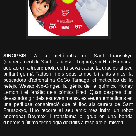
SINOPSIS:
A la metròpolis de Sant Fransokyo
(encreuament de Sant Francesc i Tòquio), viu Hiro Hamada,
que aprèn a treure profit de la seva capacitat gràcies al seu
brillant germà Tadashi i els seus també brillants amics: la
buscadora d'adrenalina GoGo Tamago, el meticulós de la
neteja Wasabi-No-Ginger, la gènia de la química Honey
Lemon i el fanàtic dels còmics Fred. Quan després d'un
devastador gir dels esdeveniments, es veuen embolicats en
una perillosa conspiració que té lloc als carrers de Sant
Fransokyo, Hiro recorre al seu amic més íntim: un robot
anomenat Baymax, i transforma al grup en una banda
d'herois d'última tecnologia decidits a resoldre el misteri.