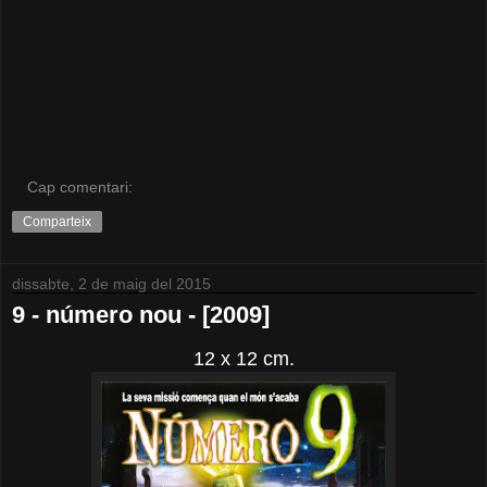
Cap comentari:
Comparteix
dissabte, 2 de maig del 2015
9 - número nou - [2009]
12 x 12 cm.