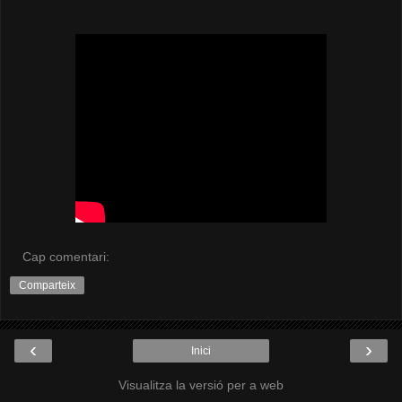
Cap comentari:
Comparteix
‹
›
Inici
Visualitza la versió per a web