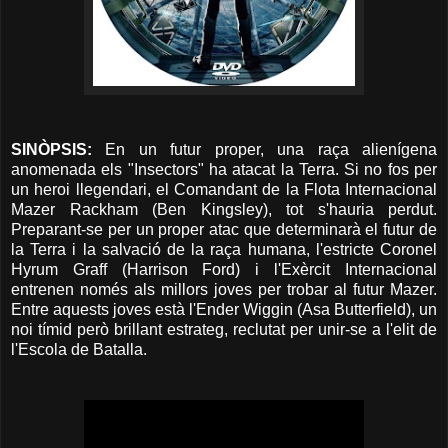
SINÒPSIS:
En un futur proper, una raça alienígena
anomenada els "Insectors" ha atacat la Terra. Si no fos per
un heroi llegendari, el Comandant de la Flota Internacional
Mazer Rackham (Ben Kingsley), tot s'hauria perdut.
Preparant-se per un proper atac que determinarà el futur de
la Terra i la salvació de la raça humana, l'estricte Coronel
Hyrum Graff (Harrison Ford) i l'Exèrcit Internacional
entrenen només als millors joves per trobar al futur Mazer.
Entre aquests joves està l'Ender Wiggin (Asa Butterfield), un
noi tímid però brillant estrateg, reclutat per unir-se a l'elit de
l'Escola de Batalla.