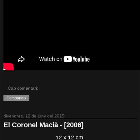
Cap comentari:
Comparteix
divendres, 12 de juny del 2015
El Coronel Macià - [2006]
12 x 12 cm.