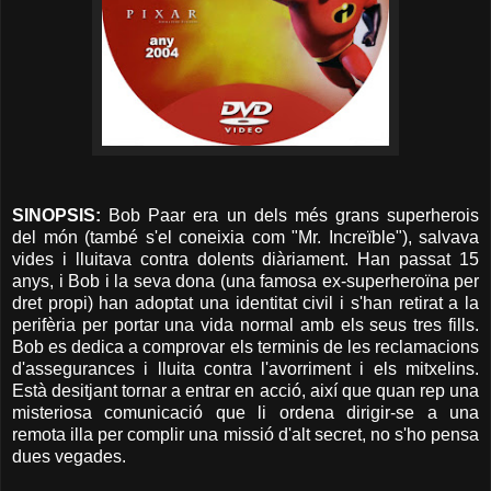
SINOPSIS:
Bob Paar era un dels més grans superherois
del món (també s'el coneixia com "Mr. Increïble"), salvava
vides i lluitava contra dolents diàriament. Han passat 15
anys, i Bob i la seva dona (una famosa ex-superheroïna per
dret propi) han adoptat una identitat civil i s'han retirat a la
perifèria per portar una vida normal amb els seus tres fills.
Bob es dedica a comprovar els terminis de les reclamacions
d'assegurances i lluita contra l'avorriment i els mitxelins.
Està desitjant tornar a entrar en acció, així que quan rep una
misteriosa comunicació que li ordena dirigir-se a una
remota illa per complir una missió d'alt secret, no s'ho pensa
dues vegades.