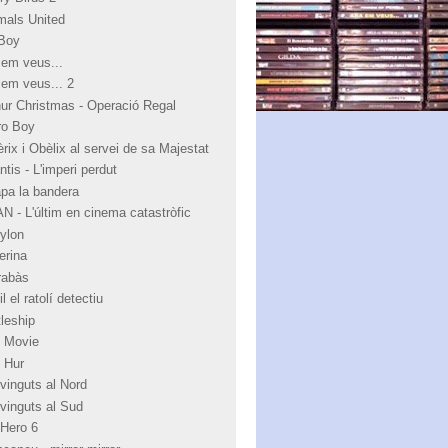
mals United
Boy
 em veus...
 em veus... 2
hur Christmas - Operació Regal
ro Boy
rix i Obèlix al servei de sa Majestat
ntis - L'imperi perdut
apa la bandera
N - L'últim en cinema catastròfic
ylon
erina
rabàs
l el ratolí detectiu
tleship
 Movie
 Hur
vinguts al Nord
vinguts al Sud
 Hero 6