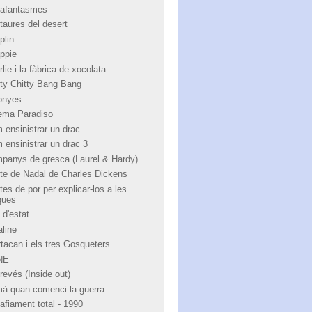
afantasmes
taures del desert
plin
ppie
lie i la fàbrica de xocolata
tty Chitty Bang Bang
onyes
ema Paradiso
 ensinistrar un drac
 ensinistrar un drac 3
panys de gresca (Laurel & Hardy)
te de Nadal de Charles Dickens
tes de por per explicar-los a les
ques
 d'estat
aline
rtacan i els tres Gosqueters
NE
revés (Inside out)
à quan comenci la guerra
afiament total - 1990