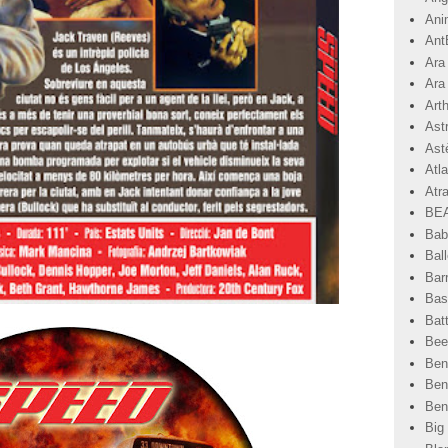
Ani
Ant
Ara
Ara
Art
Ast
Astè
Atla
Atr
BEA
Bab
Ball
Bar
Basi
Bat
Bee
Ben
Ben
Ben
Big