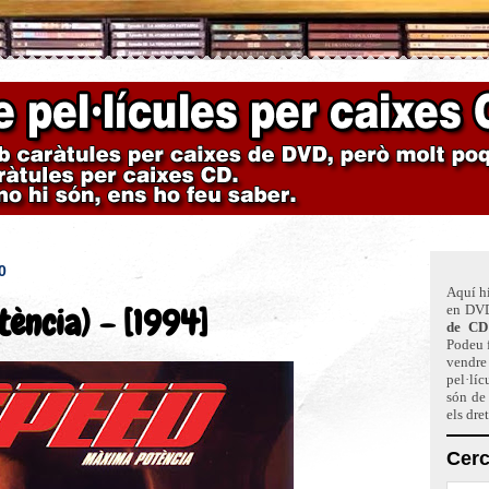
0
Aquí hi
ència) - [1994]
en DVD
de CD
Podeu f
vendre 
pel·líc
són de
els dre
Cerc