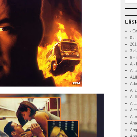
Llist
- C
0 al
201
3 d
9 -
A -
A la
ALI
Ade
Al 
Al 
Alc
Ale
Ale
Ana
Angr
Ang