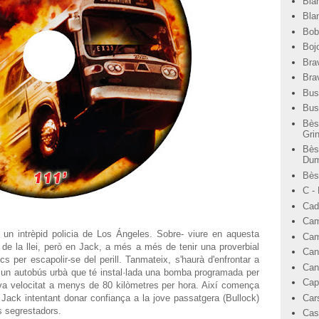
Bla
Bla
Bob
Bojo
Bra
Bra
Bus
Bus
Bès
Gri
Bès
Dum
Bèst
C -
Cad
Cam
n intrèpid policia de Los Ángeles. Sobre- viure en aquesta
Cam
 de la llei, però en Jack, a més a més de tenir una proverbial
Can
s per escapolir-se del perill. Tanmateix, s'haurà d'enfrontar a
Can
 un autobús urbà que té instal·lada una bomba programada per
Cap
seva velocitat a menys de 80 kilòmetres per hora. Així comença
Car
 Jack intentant donar confiança a la jove passatgera (Bullock)
ls segrestadors.
Cas