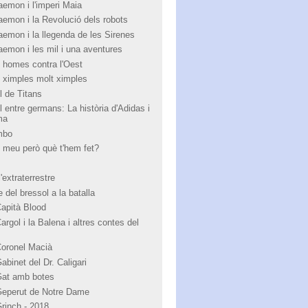
aemon i l'imperi Maia
aemon i la Revolució dels robots
aemon i la llegenda de les Sirenes
aemon i les mil i una aventures
 homes contra l'Oest
 ximples molt ximples
l de Titans
l entre germans: La història d'Adidas i
ma
mbo
 meu però què t'hem fet?
'extraterrestre
 del bressol a la batalla
Capità Blood
argol i la Balena i altres contes del
Coronel Macià
abinet del Dr. Caligari
Gat amb botes
Geperut de Notre Dame
Grinch - 2018