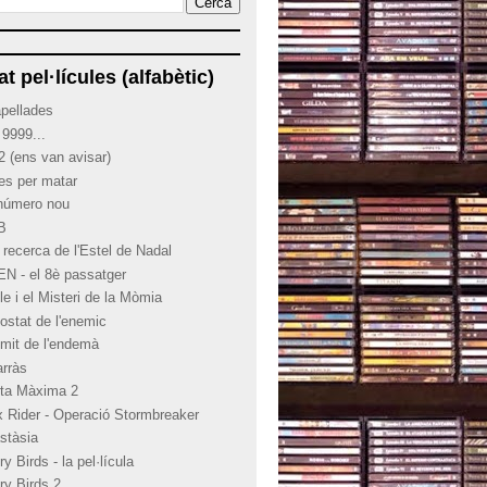
at pel·lícules (alfabètic)
apellades
 9999...
2 (ens van avisar)
ies per matar
 número nou
 B
 recerca de l'Estel de Nadal
EN - el 8è passatger
le i el Misteri de la Mòmia
costat de l'enemic
límit de l'endemà
arràs
rta Màxima 2
x Rider - Operació Stormbreaker
stàsia
y Birds - la pel·lícula
ry Birds 2