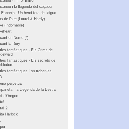
ncaneu - mirror mirror
ncaneu i la llegenda del caçador
 Esponja - Un heroi fora de l'aigua
s de l'aire (Laurel & Hardy)
ve (Indomable)
veheart
cant en Nemo (*)
cant la Dory
ties fantàstiques - Els Crims de
ndelwald
ties fantàstiques - Els secrets de
bledore
ies fantàstiques i on trobar-les
 D
ena perpètua
paneta i la Llegenda de la Bèstia
í d'Oregon
ta!
ta! 2
ità Harlock
s
per