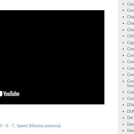
Caç
Cen
Cha
Cha
Char
Chi
Cig
Cin
Com
Com
Com
Con
Con
fos
Cop
Cor
D'A
DU
Del 
Dem
R - S - T
,
Speed (Màxima potència)
Des