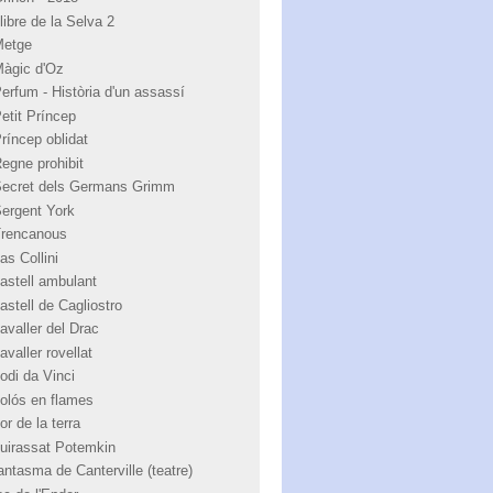
libre de la Selva 2
Metge
Màgic d'Oz
Perfum - Història d'un assassí
Petit Príncep
Príncep oblidat
Regne prohibit
Secret dels Germans Grimm
Sergent York
Trencanous
as Collini
castell ambulant
astell de Cagliostro
avaller del Drac
avaller rovellat
odi da Vinci
colós en flames
or de la terra
cuirassat Potemkin
antasma de Canterville (teatre)