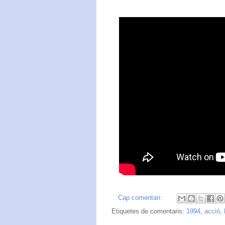
Cap comentari:
Etiquetes de comentaris:
1994
,
acció
,