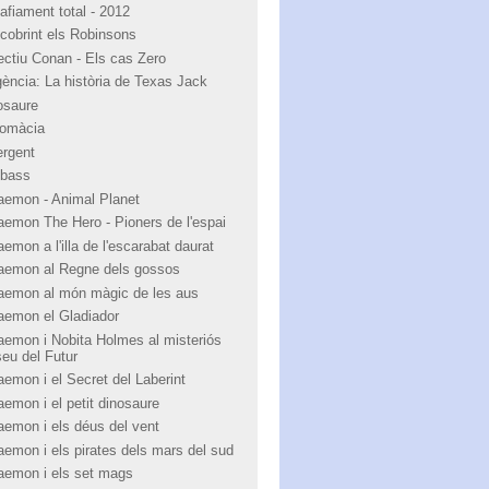
afiament total - 2012
cobrint els Robinsons
ectiu Conan - Els cas Zero
igència: La història de Texas Jack
osaure
lomàcia
ergent
bass
aemon - Animal Planet
aemon The Hero - Pioners de l'espai
emon a l'illa de l'escarabat daurat
aemon al Regne dels gossos
aemon al món màgic de les aus
aemon el Gladiador
aemon i Nobita Holmes al misteriós
eu del Futur
aemon i el Secret del Laberint
aemon i el petit dinosaure
aemon i els déus del vent
aemon i els pirates dels mars del sud
aemon i els set mags