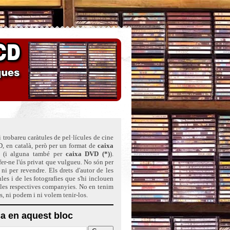
 trobareu caràtules de pel·lícules de cine
, en català, però per un format de
caixa
(i alguna també per
caixa DVD (*)
)
.
er-ne l'ús privat que vulgueu. No són per
ni per revendre. Els drets d'autor de les
ules i de les fotografies que s'hi inclouen
 les respectives companyies. No en tenim
ts, ni podem i ni volem tenir-los.
a en aquest bloc