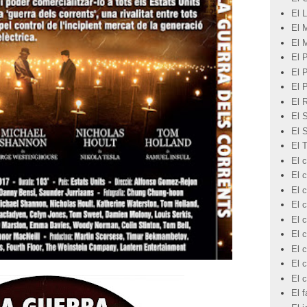
El L
El 
El 
El 
El 
El 
El 
El 
El 
El 
El c
El 
El c
El c
El c
El c
El 
El c
El 
El f