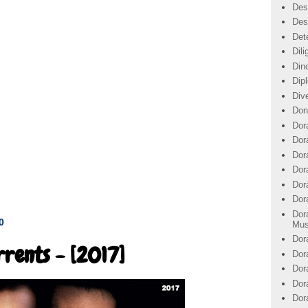
Des
Des
Det
Dil
Din
Dip
Div
Don
Dor
Dor
Dora
Dor
Dor
Dor
Dor
0
Mus
Dor
rrents - [2017]
Dor
Dor
Dor
Dor