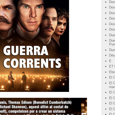
Dor
Dor
Dor
Dor
Dos
Dos
Due
Due
Pu
Du
Déu
E
ET l
Ebre
El 
El C
mar
El 
El G
El 
El 
El 