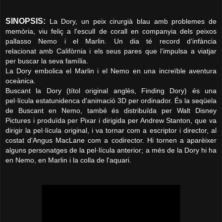
SINOPSIS:
La Dory, un peix cirurgià blau amb problemes
de
memòria, viu feliç a l'escull de corall en
companyia dels peixos
pallasso Nemo i el
Marlin. Un dia té record d’infància
relacionat
amb Califòrnia i els seus pares que l’impulsa
a viatjar
per buscar la seva família.
La Dory embolica el Marlin i el Nemo en una
increïble aventura
oceànica.
Buscant la Dory (títol original anglès, Finding Dory)
és una
pel·lícula estatunidenca d'animació 3D per
ordinador. És la seqüela
de Buscant en Nemo, també
és distribuïda per Walt Disney
Pictures i produïda per Pixar i dirigida
per Andrew Stanton, que va
dirigir la pel·lícula original, i va tornar
com a escriptor i director, al
costat d'Angus MacLane com a codirector.
Hi tornen a aparèixer
alguns personatges de la pel·lícula anterior;
a més de la Dory hi ha
en Nemo, en Marlin i la colla de l'aquari.