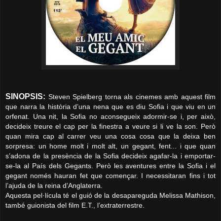
SINOPSIS:
Steven Spielberg torna als cinemes amb aquest film
que narra la història d’una nena que es diu Sofia i que viu en un
orfenat. Una nit, la Sofia no aconsegueix adormir-se i, per això,
decideix treure el cap per la finestra a veure si li ve la son. Però
quan mira cap al carrer veu una cosa cosa que la deixa ben
sorpresa: un home molt i molt alt, un gegant, fent... i que quan
s’adona de la presència de la Sofia decideix agafar-la i emportar-
se-la al País dels Gegants. Però les aventures entre la Sofia i el
gegant només hauran fet que començar. I necessitaran fins i tot
l’ajuda de la reina d’Anglaterra.
Aquesta pel·lícula té el guió de la desapareguda Melissa Mathison,
també guionista del film E.T., l’extraterrestre.