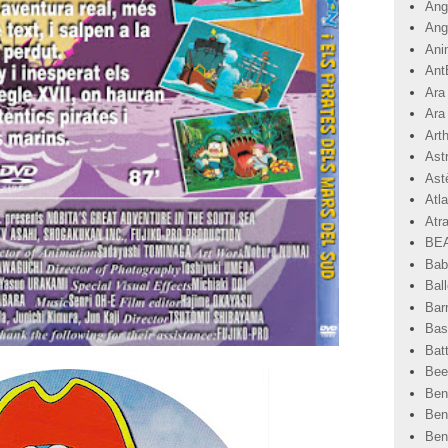
Angr
Ang
Ani
Ant
Ara
Ara
Art
Ast
Astè
Atla
Atr
BEA
Bab
Ball
Bar
Basi
Bat
Bee
Ben
Ben
Ben