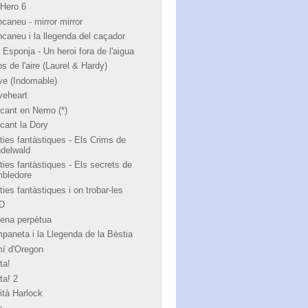
 Hero 6
ncaneu - mirror mirror
ncaneu i la llegenda del caçador
 Esponja - Un heroi fora de l'aigua
s de l'aire (Laurel & Hardy)
ve (Indomable)
veheart
cant en Nemo (*)
cant la Dory
ties fantàstiques - Els Crims de
ndelwald
ties fantàstiques - Els secrets de
bledore
ies fantàstiques i on trobar-les
 D
ena perpètua
paneta i la Llegenda de la Bèstia
í d'Oregon
ta!
ta! 2
ità Harlock