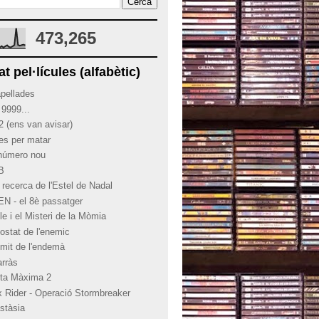
473,265
at pel·lícules (alfabètic)
apellades
 9999...
2 (ens van avisar)
ies per matar
 número nou
 B
 recerca de l'Estel de Nadal
EN - el 8è passatger
le i el Misteri de la Mòmia
costat de l'enemic
límit de l'endemà
arràs
rta Màxima 2
x Rider - Operació Stormbreaker
stàsia