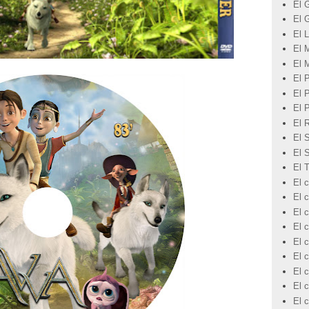
El 
El 
El L
El 
El 
El 
El 
El 
El 
El 
El 
El 
El c
El 
El c
El c
El c
El c
El 
El c
El 