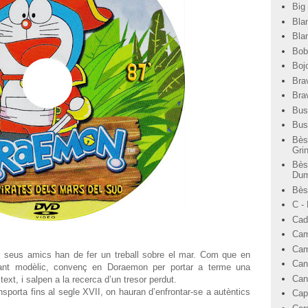
Big
Bla
Bla
Bob
Bojo
Bra
Bra
Bus
Bus
Bès
Gri
Bès
Dum
Bèst
C -
Cad
Cam
Cam
ls seus amics han de fer un treball sobre el mar. Com que en
Can
ant modèlic, convenç en Doraemon per portar a terme una
Can
text, i salpen a la recerca d’un tresor perdut.
sporta fins al segle XVII, on hauran d’enfrontar-se a autèntics
Cap