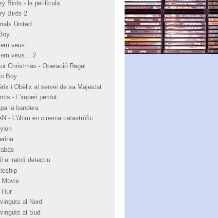
y Birds - la pel·lícula
ry Birds 2
mals United
Boy
 em veus...
 em veus... 2
hur Christmas - Operació Regal
ro Boy
rix i Obèlix al servei de sa Majestat
ntis - L'imperi perdut
apa la bandera
N - L'últim en cinema catastròfic
ylon
erina
rabàs
l el ratolí detectiu
tleship
 Movie
 Hur
vinguts al Nord
vinguts al Sud