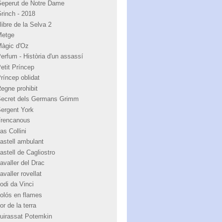
Geperut de Notre Dame
Grinch - 2018
libre de la Selva 2
Metge
Màgic d'Oz
Perfum - Història d'un assassí
Petit Príncep
Príncep oblidat
Regne prohibit
Secret dels Germans Grimm
Sergent York
Trencanous
as Collini
castell ambulant
astell de Cagliostro
avaller del Drac
avaller rovellat
odi da Vinci
colós en flames
or de la terra
cuirassat Potemkin