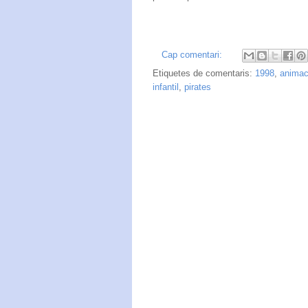
Cap comentari:
Etiquetes de comentaris:
1998
,
animac
infantil
,
pirates