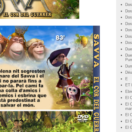
Dor
Dor
Dor
Dor
Dor
Dos
Dos
Due
Due
Pu
Du
Déu
E
ET l
Ebre
El 
El C
mar
El 
El G
El 