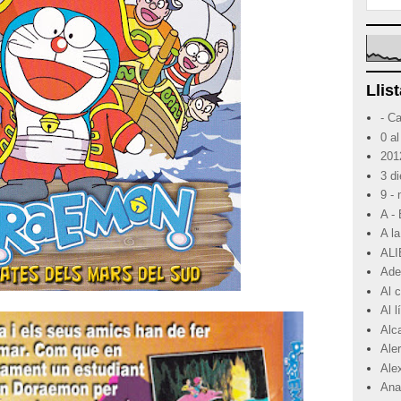
Llist
- C
0 al
201
3 d
9 -
A -
A la
ALI
Ade
Al 
Al 
Alc
Ale
Ale
Ana