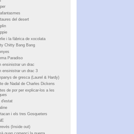
s
per
afantasmes
taures del desert
plin
ppie
lie i la fàbrica de xocolata
tty Chitty Bang Bang
onyes
ema Paradiso
 ensinistrar un drac
 ensinistrar un drac 3
panys de gresca (Laurel & Hardy)
te de Nadal de Charles Dickens
tes de por per explicar-los a les
ques
 d'estat
aline
rtacan i els tres Gosqueters
NE
revés (Inside out)
à quan comenci la guerra