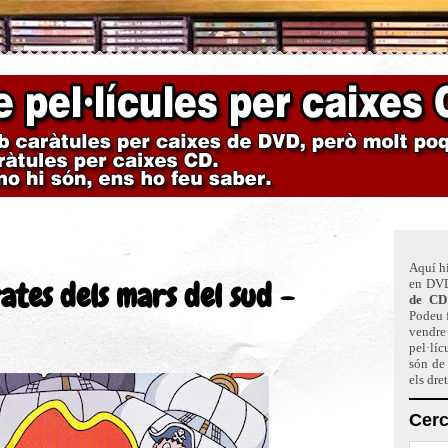
Aquí hi
ates dels mars del sud -
en DVD
de CD
Podeu f
vendre 
pel·líc
són de
els dre
Cerc