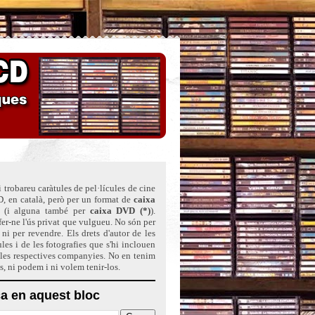
 trobareu caràtules de pel·lícules de cine
, en català, però per un format de
caixa
(i alguna també per
caixa DVD (*)
)
.
er-ne l'ús privat que vulgueu. No són per
ni per revendre. Els drets d'autor de les
ules i de les fotografies que s'hi inclouen
 les respectives companyies. No en tenim
ts, ni podem i ni volem tenir-los.
a en aquest bloc