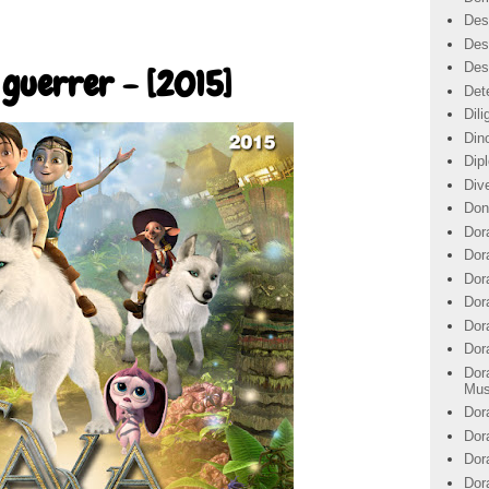
Des
Des
Des
 guerrer - [2015]
Det
Dil
Din
Dip
Div
Don
Dor
Dor
Dora
Dor
Dor
Dor
Dor
Mus
Dor
Dor
Dor
Dor