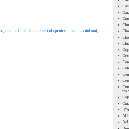
Car
Cas
Caç
Cen
Cha
ió
,
anime
,
C - D
,
Doraemon i els pirates dels mars del sud
,
Cha
Char
Chi
Cig
Cin
Com
Com
Com
Con
Con
fos
Cop
Cor
D'A
DU
Del 
Dem