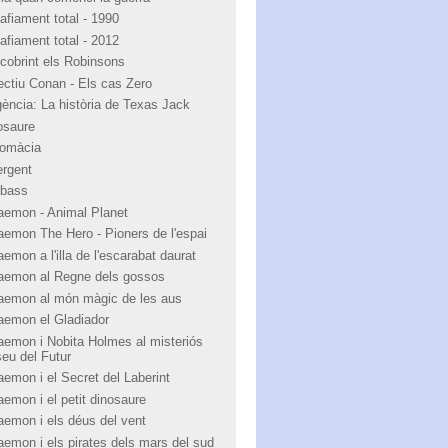
afiament total - 1990
afiament total - 2012
cobrint els Robinsons
ectiu Conan - Els cas Zero
igència: La història de Texas Jack
osaure
lomàcia
ergent
bass
aemon - Animal Planet
aemon The Hero - Pioners de l'espai
emon a l'illa de l'escarabat daurat
aemon al Regne dels gossos
aemon al món màgic de les aus
aemon el Gladiador
aemon i Nobita Holmes al misteriós
eu del Futur
aemon i el Secret del Laberint
aemon i el petit dinosaure
aemon i els déus del vent
aemon i els pirates dels mars del sud