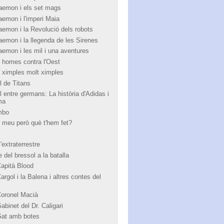
aemon i els set mags
aemon i l'imperi Maia
aemon i la Revolució dels robots
aemon i la llegenda de les Sirenes
aemon i les mil i una aventures
 homes contra l'Oest
 ximples molt ximples
l de Titans
l entre germans: La història d'Adidas i
ma
mbo
 meu però què t'hem fet?
'extraterrestre
 del bressol a la batalla
Capità Blood
argol i la Balena i altres contes del
Coronel Macià
abinet del Dr. Caligari
Gat amb botes