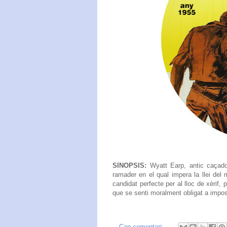
SINOPSIS:
Wyatt Earp, antic caçador
ramader en el qual impera la llei del 
candidat perfecte per al lloc de xèrif,
que se senti moralment obligat a imposar 
Cap comentari: