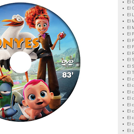
El 
El 
El L
El 
El 
El 
El 
El 
El 
El 
El 
El 
El c
El 
El c
El c
El c
El c
El 
El c
El 