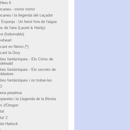
 Hero 6
ncaneu - mirror mirror
ncaneu i la llegenda del caçador
 Esponja - Un heroi fora de l'aigua
s de l'aire (Laurel & Hardy)
ve (Indomable)
veheart
cant en Nemo (*)
cant la Dory
ties fantàstiques - Els Crims de
ndelwald
ties fantàstiques - Els secrets de
bledore
ies fantàstiques i on trobar-les
 D
ena perpètua
paneta i la Llegenda de la Bèstia
í d'Oregon
ta!
ta! 2
ità Harlock