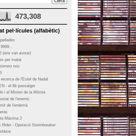
473,308
at pel·lícules (alfabètic)
apellades
 9999...
2 (ens van avisar)
ies per matar
 número nou
 B
 recerca de l'Estel de Nadal
EN - el 8è passatger
le i el Misteri de la Mòmia
costat de l'enemic
límit de l'endemà
arràs
rta Màxima 2
x Rider - Operació Stormbreaker
stàsia