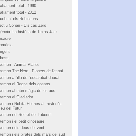
afiament total - 1990
afiament total - 2012
cobrint els Robinsons
ectiu Conan - Els cas Zero
igència: La història de Texas Jack
osaure
lomàcia
ergent
bass
aemon - Animal Planet
aemon The Hero - Pioners de l'espai
emon a l'illa de l'escarabat daurat
aemon al Regne dels gossos
aemon al món màgic de les aus
aemon el Gladiador
aemon i Nobita Holmes al misteriós
eu del Futur
aemon i el Secret del Laberint
aemon i el petit dinosaure
aemon i els déus del vent
aemon i els pirates dels mars del sud