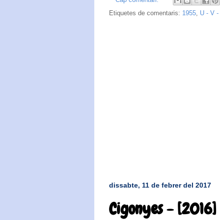
Etiquetes de comentaris:
1955
,
U - V 
dissabte, 11 de febrer del 2017
Cigonyes - [2016]