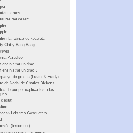
s
per
afantasmes
taures del desert
plin
ppie
lie i la fàbrica de xocolata
tty Chitty Bang Bang
onyes
ema Paradiso
 ensinistrar un drac
 ensinistrar un drac 3
panys de gresca (Laurel & Hardy)
te de Nadal de Charles Dickens
tes de por per explicar-los a les
ques
 d'estat
aline
rtacan i els tres Gosqueters
NE
revés (Inside out)
à quan comenci la guerra