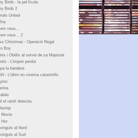
y Birds - la pel·lícula
ry Birds 2
mals United
Boy
 em veus...
 em veus... 2
hur Christmas - Operació Regal
ro Boy
rix i Obèlix al servei de sa Majestat
ntis - L'imperi perdut
apa la bandera
N - L'últim en cinema catastròfic
ylon
erina
rabàs
l el ratolí detectiu
tleship
 Movie
 Hur
vinguts al Nord
vinguts al Sud