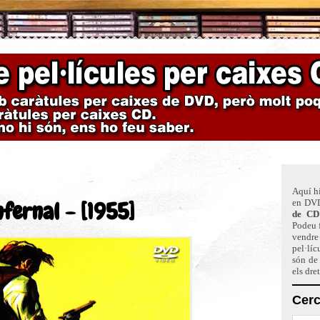
Aquí hi
nfernal - [1955]
en DVD
de CD
Podeu f
vendre 
pel·líc
són de
els dre
Cerc