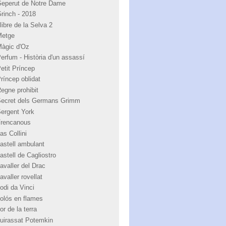
Geperut de Notre Dame
Grinch - 2018
libre de la Selva 2
Metge
Màgic d'Oz
Perfum - Història d'un assassí
Petit Príncep
Príncep oblidat
Regne prohibit
Secret dels Germans Grimm
Sergent York
Trencanous
as Collini
castell ambulant
astell de Cagliostro
avaller del Drac
avaller rovellat
odi da Vinci
colós en flames
or de la terra
cuirassat Potemkin