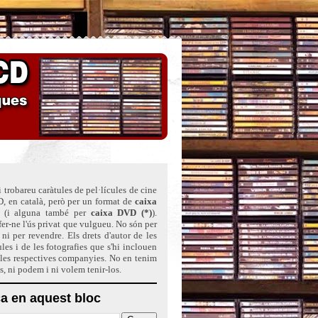
 trobareu caràtules de pel·lícules de cine
, en català, però per un format de
caixa
(i alguna també per
caixa DVD (*)
)
.
er-ne l'ús privat que vulgueu. No són per
ni per revendre. Els drets d'autor de les
ules i de les fotografies que s'hi inclouen
 les respectives companyies. No en tenim
ts, ni podem i ni volem tenir-los.
a en aquest bloc