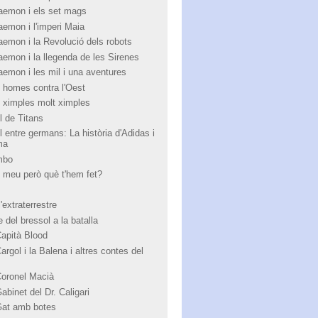
aemon i els set mags
aemon i l'imperi Maia
aemon i la Revolució dels robots
aemon i la llegenda de les Sirenes
aemon i les mil i una aventures
 homes contra l'Oest
 ximples molt ximples
l de Titans
l entre germans: La història d'Adidas i
ma
mbo
 meu però què t'hem fet?
'extraterrestre
 del bressol a la batalla
Capità Blood
argol i la Balena i altres contes del
Coronel Macià
abinet del Dr. Caligari
Gat amb botes