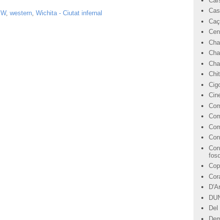
Car
Cas
- W
,
western
,
Wichita - Ciutat infernal
Caç
Cen
Cha
Cha
Char
Chi
Cig
Cin
Com
Com
Com
Con
Con
fos
Cop
Cor
D'A
DU
Del 
Dem