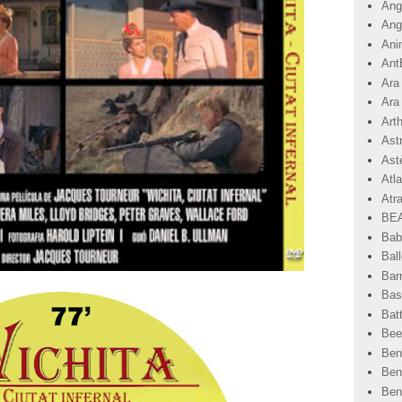
Angr
Ang
Ani
Ant
Ara
Ara
Art
Ast
Astè
Atla
Atr
BEA
Bab
Ball
Bar
Basi
Bat
Bee
Ben
Ben
Ben