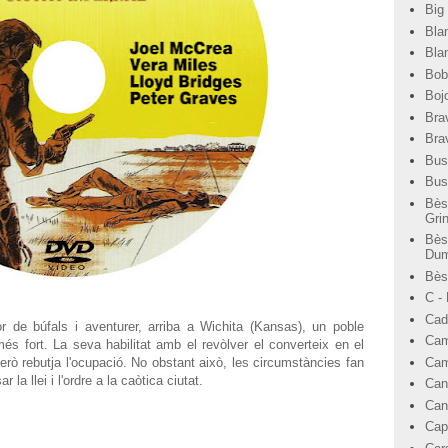
Big
Bla
Bla
Bob
Bojo
Bra
Bra
Bus
Bus
Bès
Gri
Bès
Dum
Bèst
C -
Cad
 de búfals i aventurer, arriba a Wichita (Kansas), un poble
Cam
més fort. La seva habilitat amb el revòlver el converteix en el
Cam
 però rebutja l'ocupació. No obstant això, les circumstàncies fan
la llei i l'ordre a la caòtica ciutat.
Can
Can
Cap