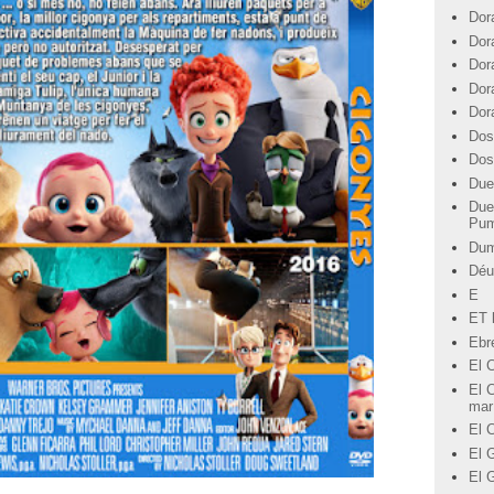
Dor
Dor
Dor
Dor
Dor
Dos
Dos
Due
Due
Pu
Du
Déu
E
ET l
Ebre
El 
El C
mar
El 
El G
El 