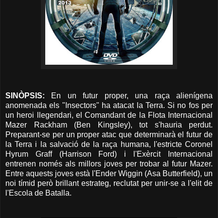
SINÒPSIS:
En un futur proper, una raça alienígena
anomenada els "Insectors" ha atacat la Terra. Si no fos per
un heroi llegendari, el Comandant de la Flota Internacional
Mazer Rackham (Ben Kingsley), tot s'hauria perdut.
Preparant-se per un proper atac que determinarà el futur de
la Terra i la salvació de la raça humana, l'estricte Coronel
Hyrum Graff (Harrison Ford) i l'Exèrcit Internacional
entrenen només als millors joves per trobar al futur Mazer.
Entre aquests joves està l'Ender Wiggin (Asa Butterfield), un
noi tímid però brillant estrateg, reclutat per unir-se a l'elit de
l'Escola de Batalla.