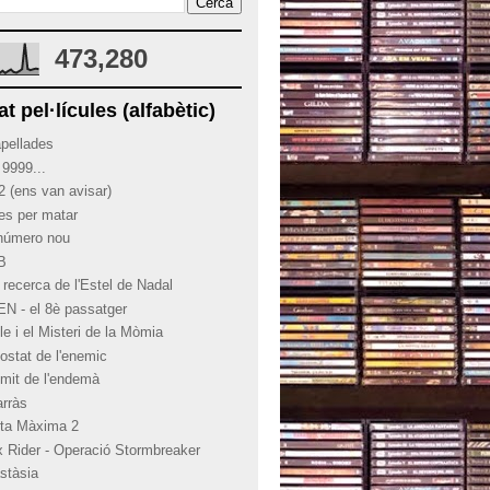
473,280
at pel·lícules (alfabètic)
apellades
 9999...
2 (ens van avisar)
ies per matar
 número nou
 B
 recerca de l'Estel de Nadal
EN - el 8è passatger
le i el Misteri de la Mòmia
costat de l'enemic
límit de l'endemà
arràs
rta Màxima 2
x Rider - Operació Stormbreaker
stàsia