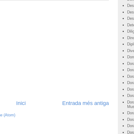
Des
Des
Des
Det
Dil
Din
Dip
Div
Don
Dor
Dor
Dora
Dor
Dor
Dor
Dor
Inici
Entrada més antiga
Mus
Dor
ge (Atom)
Dor
Dor
Dor