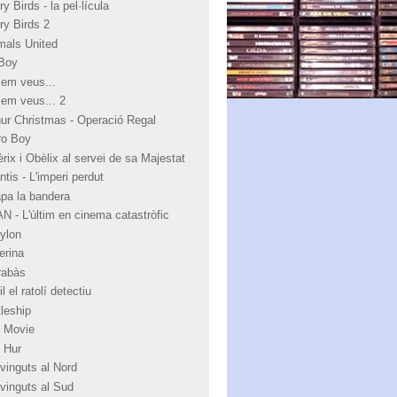
y Birds - la pel·lícula
ry Birds 2
mals United
Boy
 em veus...
 em veus... 2
hur Christmas - Operació Regal
ro Boy
rix i Obèlix al servei de sa Majestat
ntis - L'imperi perdut
apa la bandera
N - L'últim en cinema catastròfic
ylon
erina
rabàs
l el ratolí detectiu
tleship
 Movie
 Hur
vinguts al Nord
vinguts al Sud