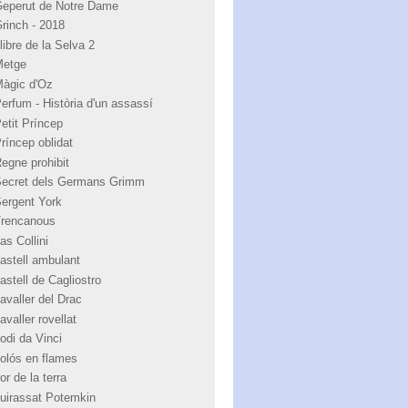
Geperut de Notre Dame
Grinch - 2018
libre de la Selva 2
Metge
Màgic d'Oz
Perfum - Història d'un assassí
Petit Príncep
Príncep oblidat
Regne prohibit
Secret dels Germans Grimm
Sergent York
Trencanous
as Collini
castell ambulant
astell de Cagliostro
avaller del Drac
avaller rovellat
odi da Vinci
colós en flames
or de la terra
cuirassat Potemkin