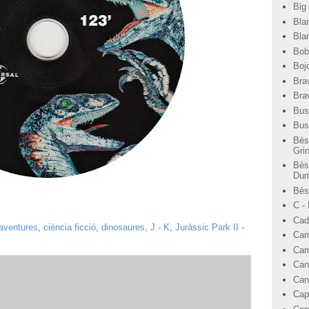
Big
Bla
Bla
Bob
Bojo
Bra
Bra
Bus
Bus
Bès
Gri
Bès
Dum
Bèst
C -
Cad
aventures
,
ciència ficció
,
dinosaures
,
J - K
,
Juràssic Park II -
Cam
Cam
Can
Can
Cap