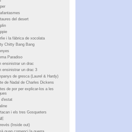
s
per
afantasmes
taures del desert
plin
ppie
lie i la fàbrica de xocolata
tty Chitty Bang Bang
onyes
ema Paradiso
 ensinistrar un drac
 ensinistrar un drac 3
panys de gresca (Laurel & Hardy)
te de Nadal de Charles Dickens
tes de por per explicar-los a les
ques
 d'estat
aline
rtacan i els tres Gosqueters
NE
revés (Inside out)
à quan comenci la guerra