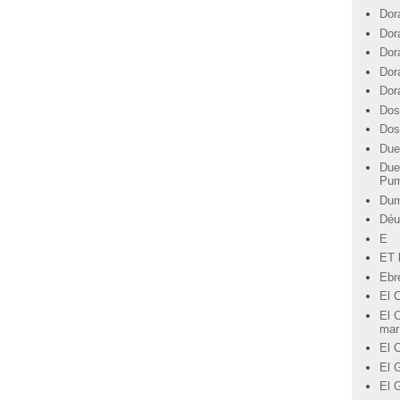
Dor
Dor
Dor
Dor
Dor
Dos
Dos
Due
Due
Pu
Du
Déu
E
ET l
Ebre
El 
El C
mar
El 
El G
El 