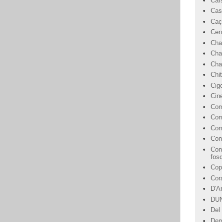
Car
Cas
Caç
Cen
Cha
Cha
Char
Chi
Cig
Cin
Com
Com
Com
Con
Con
fos
Cop
Cor
D'A
DU
Del 
Dem