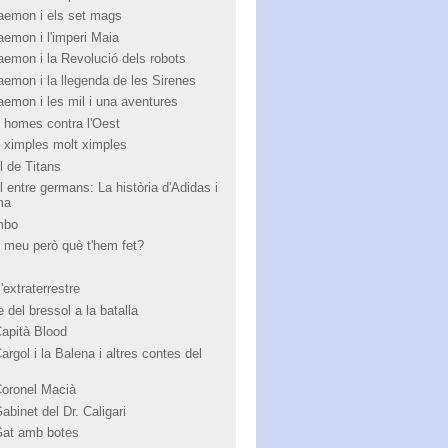
aemon i els set mags
aemon i l'imperi Maia
aemon i la Revolució dels robots
aemon i la llegenda de les Sirenes
aemon i les mil i una aventures
 homes contra l'Oest
 ximples molt ximples
l de Titans
l entre germans: La història d'Adidas i
ma
mbo
 meu però què t'hem fet?
'extraterrestre
 del bressol a la batalla
Capità Blood
argol i la Balena i altres contes del
Coronel Macià
abinet del Dr. Caligari
Gat amb botes