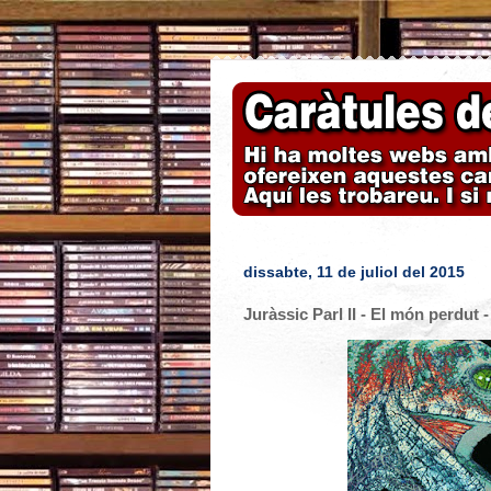
dissabte, 11 de juliol del 2015
Juràssic Parl II - El món perdut -