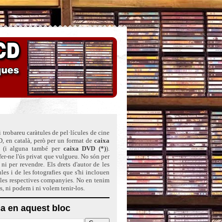
 trobareu caràtules de pel·lícules de cine
, en català, però per un format de
caixa
(i alguna també per
caixa DVD (*)
)
.
er-ne l'ús privat que vulgueu. No són per
ni per revendre. Els drets d'autor de les
ules i de les fotografies que s'hi inclouen
 les respectives companyies. No en tenim
ts, ni podem i ni volem tenir-los.
a en aquest bloc