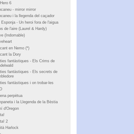
 Hero 6
ncaneu - mirror mirror
ncaneu i la llegenda del caçador
 Esponja - Un heroi fora de l'aigua
s de l'aire (Laurel & Hardy)
ve (Indomable)
veheart
cant en Nemo (*)
cant la Dory
ties fantàstiques - Els Crims de
ndelwald
ties fantàstiques - Els secrets de
bledore
ies fantàstiques i on trobar-les
 D
ena perpètua
paneta i la Llegenda de la Bèstia
í d'Oregon
ta!
ta! 2
ità Harlock