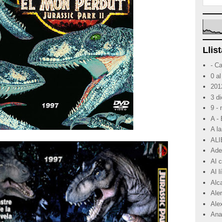
Llist
- C
0 al
201
3 d
9 -
A -
A la
ALI
Ade
Al 
Al 
Alc
Ale
Ale
Ana