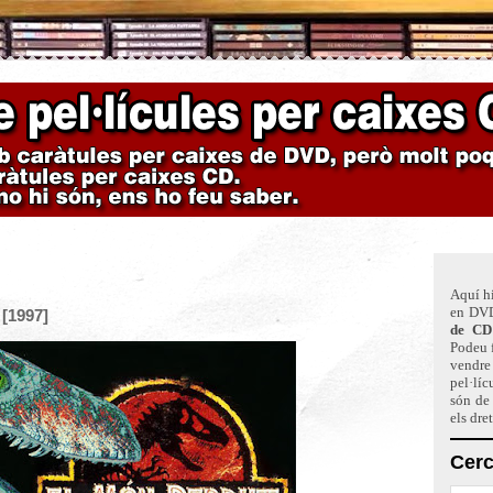
Aquí hi
en DVD
 [1997]
de CD
Podeu f
vendre 
pel·líc
són de
els dre
Cerc