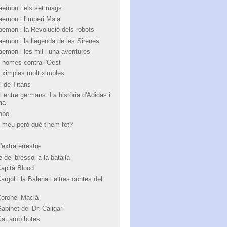
aemon i els set mags
aemon i l'imperi Maia
aemon i la Revolució dels robots
aemon i la llegenda de les Sirenes
aemon i les mil i una aventures
 homes contra l'Oest
 ximples molt ximples
l de Titans
l entre germans: La història d'Adidas i
ma
mbo
 meu però què t'hem fet?
'extraterrestre
 del bressol a la batalla
Capità Blood
argol i la Balena i altres contes del
Coronel Macià
abinet del Dr. Caligari
Gat amb botes