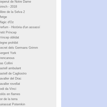
Geperut de Notre Dame
Grinch - 2018
libre de la Selva 2
Metge
Màgic d'Oz
Perfum - Història d'un assassí
Petit Príncep
Príncep oblidat
Regne prohibit
Secret dels Germans Grimm
Sergent York
Trencanous
as Collini
castell ambulant
astell de Cagliostro
avaller del Drac
avaller rovellat
odi da Vinci
colós en flames
or de la terra
cuirassat Potemkin