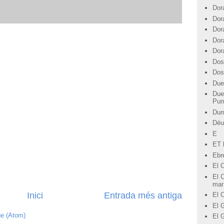
Dor
Dor
Dor
Dor
Dor
Dos
Dos
Due
Due
Pu
Du
Déu
E
ET l
Ebre
El 
El C
mar
Inici
Entrada més antiga
El 
El G
ge (Atom)
El 