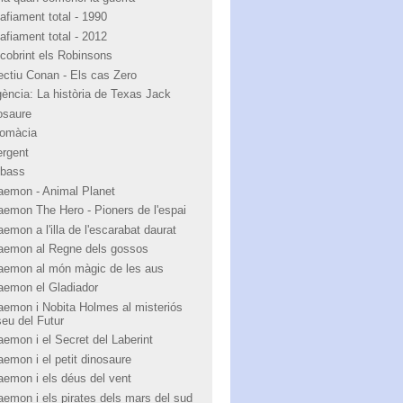
afiament total - 1990
afiament total - 2012
cobrint els Robinsons
ectiu Conan - Els cas Zero
igència: La història de Texas Jack
osaure
lomàcia
ergent
bass
aemon - Animal Planet
aemon The Hero - Pioners de l'espai
emon a l'illa de l'escarabat daurat
aemon al Regne dels gossos
aemon al món màgic de les aus
aemon el Gladiador
aemon i Nobita Holmes al misteriós
eu del Futur
aemon i el Secret del Laberint
aemon i el petit dinosaure
aemon i els déus del vent
aemon i els pirates dels mars del sud