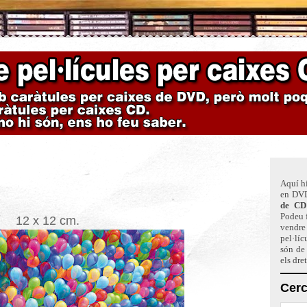
Aquí hi
en DVD
de CD
Podeu f
12 x 12 cm.
vendre 
pel·líc
són de
els dre
Cerc