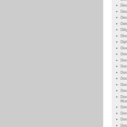
Des
Des
Des
Det
Dil
Din
Dip
Div
Don
Dor
Dor
Dora
Dor
Dor
Dor
Dor
Mus
Dor
Dor
Dor
Dor