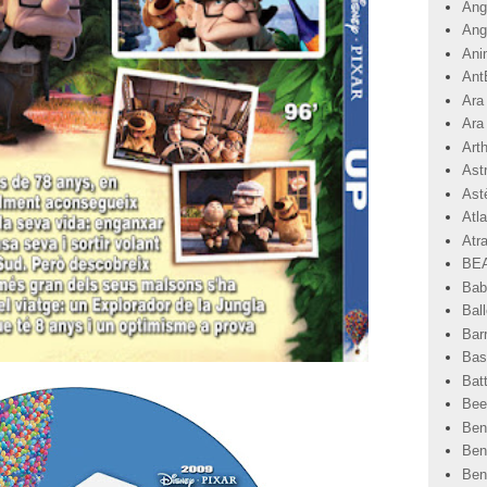
Angr
Ang
Ani
Ant
Ara
Ara
Art
Ast
Astè
Atla
Atr
BEA
Bab
Ball
Bar
Basi
Bat
Bee
Ben
Ben
Ben