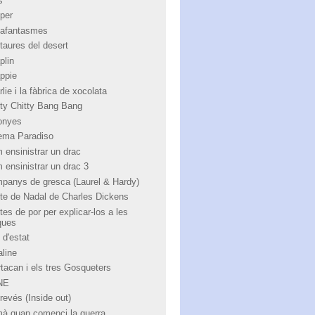
s
per
afantasmes
taures del desert
plin
ppie
lie i la fàbrica de xocolata
tty Chitty Bang Bang
onyes
ema Paradiso
 ensinistrar un drac
 ensinistrar un drac 3
panys de gresca (Laurel & Hardy)
te de Nadal de Charles Dickens
tes de por per explicar-los a les
ques
 d'estat
aline
rtacan i els tres Gosqueters
NE
revés (Inside out)
à quan comenci la guerra