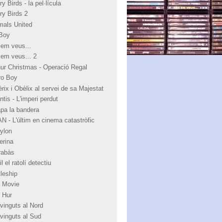
y Birds - la pel·lícula
ry Birds 2
mals United
Boy
 em veus...
 em veus... 2
hur Christmas - Operació Regal
ro Boy
rix i Obèlix al servei de sa Majestat
ntis - L'imperi perdut
apa la bandera
N - L'últim en cinema catastròfic
ylon
erina
rabàs
l el ratolí detectiu
tleship
 Movie
 Hur
vinguts al Nord
vinguts al Sud