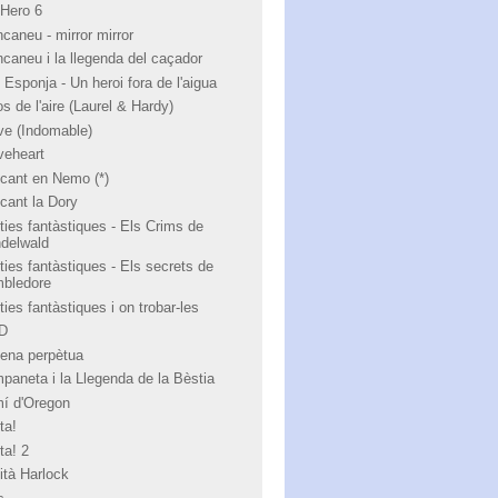
 Hero 6
ncaneu - mirror mirror
ncaneu i la llegenda del caçador
 Esponja - Un heroi fora de l'aigua
s de l'aire (Laurel & Hardy)
ve (Indomable)
veheart
cant en Nemo (*)
cant la Dory
ties fantàstiques - Els Crims de
ndelwald
ties fantàstiques - Els secrets de
bledore
ies fantàstiques i on trobar-les
 D
ena perpètua
paneta i la Llegenda de la Bèstia
í d'Oregon
ta!
ta! 2
ità Harlock