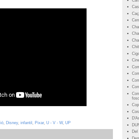
Car
Cas
Caç
Cen
Cha
Cha
Char
Chi
Cig
Cin
Com
Com
Com
Con
Con
fos
Cop
Cor
D'A
ió
,
Disney
,
infantil
,
Pixar
,
U - V - W
,
UP
DU
Del 
Dem