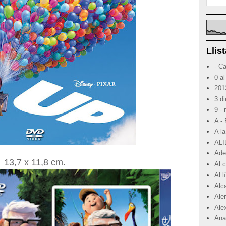
Llist
- C
0 al
201
3 d
9 -
A -
A la
ALI
Ade
13,7 x 11,8 cm.
Al 
Al 
Alc
Ale
Ale
Ana