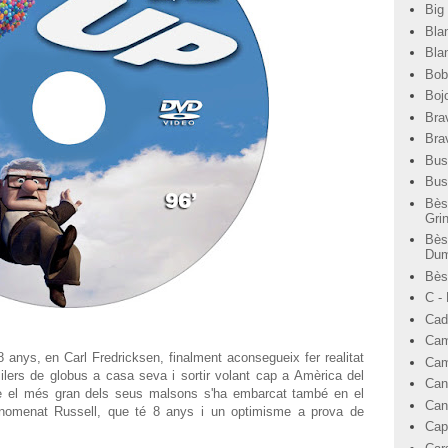
Big
Bla
Bla
Bob
Bojo
Bra
Bra
Bus
Bus
Bès
Gri
Bès
Dum
Bèst
C -
Cad
Cam
anys, en Carl Fredricksen, finalment aconsegueix fer realitat
Cam
lers de globus a casa seva i sortir volant cap a Amèrica del
Can
e el més gran dels seus malsons s'ha embarcat també en el
Can
anomenat Russell, que té 8 anys i un optimisme a prova de
Cap