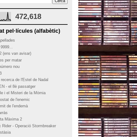
472,618
at pel·lícules (alfabètic)
apellades
 9999...
2 (ens van avisar)
ies per matar
 número nou
 B
 recerca de l'Estel de Nadal
EN - el 8è passatger
le i el Misteri de la Mòmia
costat de l'enemic
límit de l'endemà
arràs
rta Màxima 2
x Rider - Operació Stormbreaker
stàsia