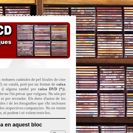
 trobareu caràtules de pel·lícules de cine
, en català, però per un format de
caixa
(i alguna també per
caixa DVD (*)
)
.
er-ne l'ús privat que vulgueu. No són per
ni per revendre. Els drets d'autor de les
ules i de les fotografies que s'hi inclouen
 les respectives companyies. No en tenim
ts, ni podem i ni volem tenir-los.
a en aquest bloc