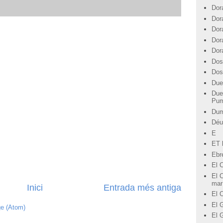
Dor
Dor
Dor
Dor
Dor
Dos
Dos
Due
Due
Pu
Du
Déu
E
ET l
Ebre
El 
El C
mar
Inici
Entrada més antiga
El 
El G
ge (Atom)
El 