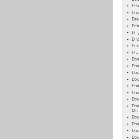
Des
Des
Des
Det
Dil
Din
Dip
Div
Don
Dor
Dor
Dora
Dor
Dor
Dor
Dor
Mus
Dor
Dor
Dor
Dor