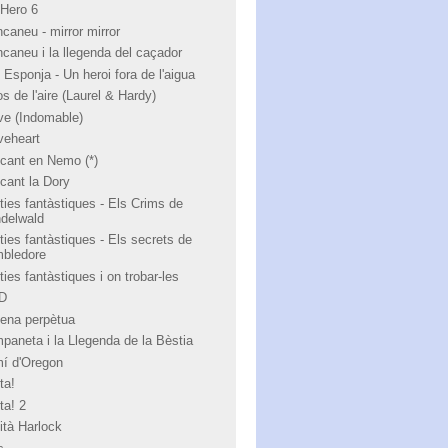
 Hero 6
ncaneu - mirror mirror
ncaneu i la llegenda del caçador
 Esponja - Un heroi fora de l'aigua
s de l'aire (Laurel & Hardy)
ve (Indomable)
veheart
cant en Nemo (*)
cant la Dory
ties fantàstiques - Els Crims de
ndelwald
ties fantàstiques - Els secrets de
bledore
ies fantàstiques i on trobar-les
 D
ena perpètua
paneta i la Llegenda de la Bèstia
í d'Oregon
ta!
ta! 2
ità Harlock