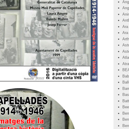
Angr
Ang
Ani
Ant
Ara
Ara
Art
Ast
Astè
Atla
Atr
BEA
Bab
Ball
Bar
Basi
Bat
Bee
Ben
Ben
Ben