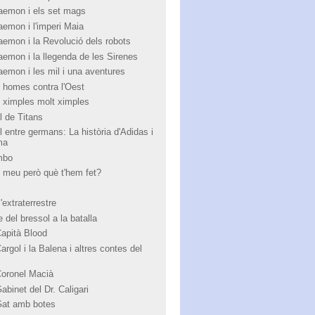
aemon i els set mags
aemon i l'imperi Maia
aemon i la Revolució dels robots
aemon i la llegenda de les Sirenes
aemon i les mil i una aventures
 homes contra l'Oest
 ximples molt ximples
l de Titans
l entre germans: La història d'Adidas i
ma
mbo
 meu però què t'hem fet?
'extraterrestre
 del bressol a la batalla
Capità Blood
argol i la Balena i altres contes del
Coronel Macià
abinet del Dr. Caligari
Gat amb botes