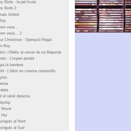
y Birds - la pel·lícula
ry Birds 2
mals United
Boy
 em veus...
 em veus... 2
hur Christmas - Operació Regal
ro Boy
rix i Obèlix al servei de sa Majestat
ntis - L'imperi perdut
apa la bandera
N - L'últim en cinema catastròfic
ylon
erina
rabàs
l el ratolí detectiu
tleship
 Movie
 Hur
vinguts al Nord
vinguts al Sud