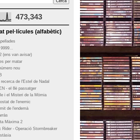
473,343
at pel·lícules (alfabètic)
apellades
 9999...
2 (ens van avisar)
ies per matar
 número nou
 B
 recerca de l'Estel de Nadal
EN - el 8è passatger
le i el Misteri de la Mòmia
costat de l'enemic
límit de l'endemà
arràs
rta Màxima 2
x Rider - Operació Stormbreaker
stàsia