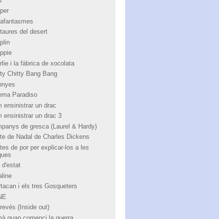
s
per
afantasmes
taures del desert
plin
ppie
lie i la fàbrica de xocolata
tty Chitty Bang Bang
onyes
ema Paradiso
 ensinistrar un drac
 ensinistrar un drac 3
panys de gresca (Laurel & Hardy)
te de Nadal de Charles Dickens
tes de por per explicar-los a les
ques
 d'estat
aline
rtacan i els tres Gosqueters
NE
revés (Inside out)
à quan comenci la guerra