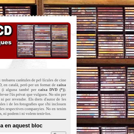
 trobareu caràtules de pel·lícules de cine
, en català, però per un format de
caixa
(i alguna també per
caixa DVD (*)
)
.
er-ne l'ús privat que vulgueu. No són per
ni per revendre. Els drets d'autor de les
ules i de les fotografies que s'hi inclouen
 les respectives companyies. No en tenim
ts, ni podem i ni volem tenir-los.
a en aquest bloc