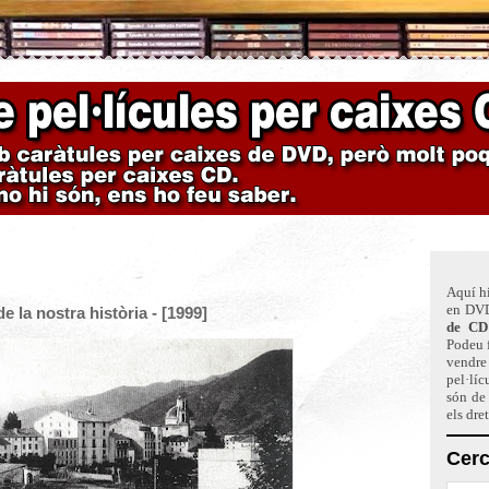
Aquí hi
en DVD
 la nostra història - [1999]
de CD
Podeu f
vendre 
pel·líc
són de
els dre
Cerc