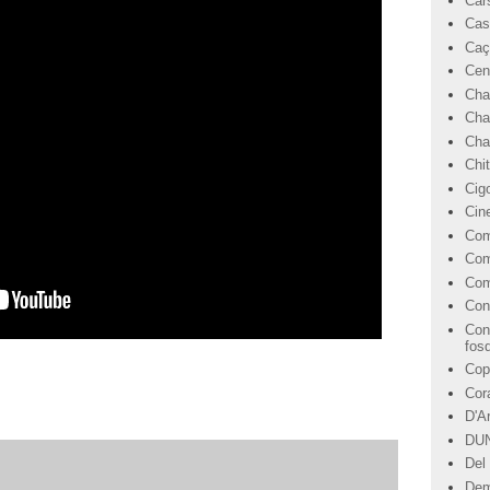
Car
Cas
Caç
Cen
Cha
Cha
Char
Chi
Cig
Cin
Com
Com
Com
Con
Con
fos
Cop
Cor
D'A
DU
Del 
Dem