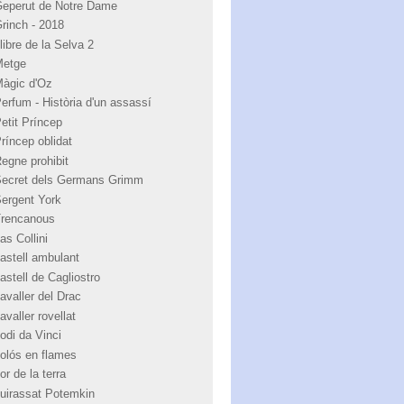
Geperut de Notre Dame
Grinch - 2018
libre de la Selva 2
Metge
Màgic d'Oz
Perfum - Història d'un assassí
Petit Príncep
Príncep oblidat
Regne prohibit
Secret dels Germans Grimm
Sergent York
Trencanous
as Collini
castell ambulant
astell de Cagliostro
avaller del Drac
avaller rovellat
odi da Vinci
colós en flames
or de la terra
cuirassat Potemkin