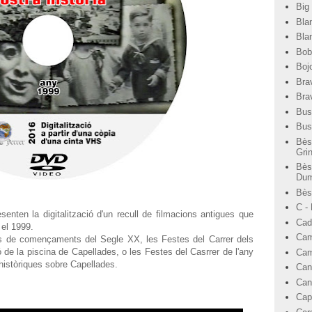
Big
Bla
Bla
Bob
Bojo
Bra
Bra
Bus
Bus
Bès
Gri
Bès
Dum
Bèst
C -
ten la digitalització d'un recull de filmacions antigues que
Cad
 el 1999.
Cam
s de començaments del Segle XX, les Festes del Carrer dels
 de la piscina de Capellades, o les Festes del Casrrer de l'any
Cam
 històriques sobre Capellades.
Can
Can
Cap