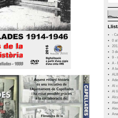
Llist
- C
0 al
201
3 d
9 -
A -
A la
ALI
Ade
Al 
Al 
Alc
Ale
Ale
Ana