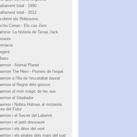
afiament total - 1990
afiament total - 2012
cobrint els Robinsons
ectiu Conan - Els cas Zero
igència: La història de Texas Jack
osaure
lomàcia
ergent
bass
aemon - Animal Planet
aemon The Hero - Pioners de l'espai
emon a l'illa de l'escarabat daurat
aemon al Regne dels gossos
aemon al món màgic de les aus
aemon el Gladiador
aemon i Nobita Holmes al misteriós
eu del Futur
aemon i el Secret del Laberint
aemon i el petit dinosaure
aemon i els déus del vent
aemon i els pirates dels mars del sud