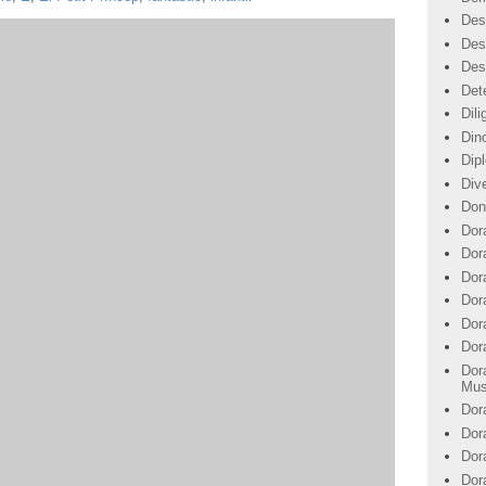
Des
Des
Des
Det
Dil
Din
Dip
Div
Don
Dor
Dor
Dora
Dor
Dor
Dor
Dor
Mus
Dor
Dor
Dor
Dor