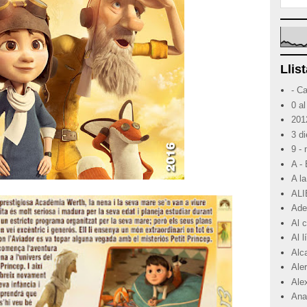
Llist
- C
0 al
201
3 d
9 -
A -
A la
ALI
Ade
Al 
Al 
Alc
Ale
Ale
Ana