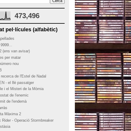
473,496
at pel·lícules (alfabètic)
apellades
 9999...
2 (ens van avisar)
ies per matar
 número nou
 B
 recerca de l'Estel de Nadal
EN - el 8è passatger
le i el Misteri de la Mòmia
costat de l'enemic
límit de l'endemà
arràs
rta Màxima 2
x Rider - Operació Stormbreaker
stàsia