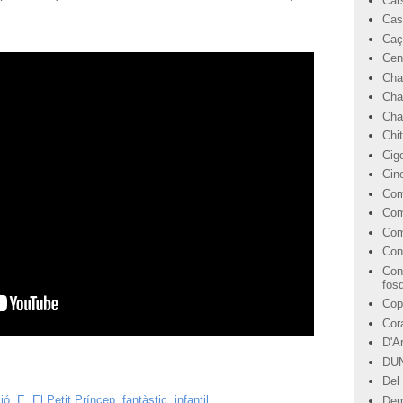
Car
Cas
Caç
Cen
Cha
Cha
Char
Chi
Cig
Cin
Com
Com
Com
Con
Con
fos
Cop
Cor
D'A
DU
Del 
ió
,
E
,
El Petit Príncep
,
fantàstic
,
infantil
Dem