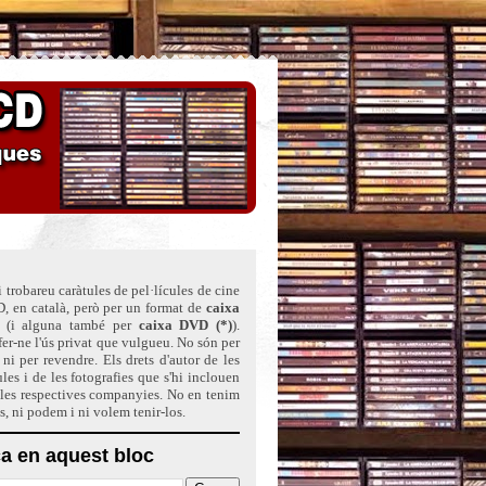
 trobareu caràtules de pel·lícules de cine
, en català, però per un format de
caixa
(i alguna també per
caixa DVD (*)
)
.
er-ne l'ús privat que vulgueu. No són per
ni per revendre. Els drets d'autor de les
ules i de les fotografies que s'hi inclouen
 les respectives companyies. No en tenim
ts, ni podem i ni volem tenir-los.
a en aquest bloc