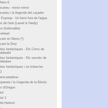
 Hero 6
ncaneu - mirror mirror
ncaneu i la llegenda del caçador
 Esponja - Un heroi fora de l'aigua
s de l'aire (Laurel & Hardy)
ve (Indomable)
veheart
cant en Nemo (*)
cant la Dory
ties fantàstiques - Els Crims de
ndelwald
ties fantàstiques - Els secrets de
bledore
ies fantàstiques i on trobar-les
 D
ena perpètua
paneta i la Llegenda de la Bèstia
í d'Oregon
ta!
ta! 2
ità Harlock