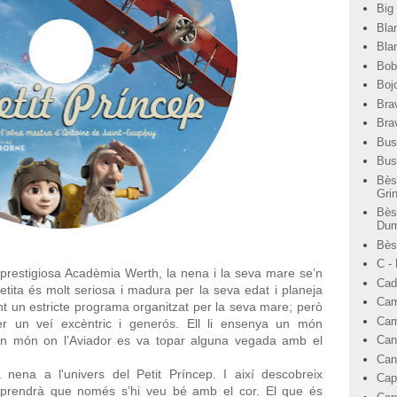
Big
Bla
Bla
Bob
Bojo
Bra
Bra
Bus
Bus
Bès
Gri
Bès
Dum
Bèst
C -
a prestigiosa Acadèmia Werth, la nena i la seva mare se’n
Cad
tita és molt seriosa i madura per la seva edat i planeja
Cam
t un estricte programa organitzat per la seva mare; però
Cam
r un veí excèntric i generós. Ell li ensenya un món
n món on l’Aviador es va topar alguna vegada amb el
Can
Can
 nena a l'univers del
Petit Príncep. I així
descobreix
Cap
rendrà que
només s’hi veu bé
amb el cor. El que
és