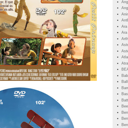
Angr
Ang
Ani
Ant
Ara
Ara
Art
Ast
Astè
Atla
Atr
BEA
Bab
Ball
Bar
Basi
Bat
Bee
Ben
Ben
Ben