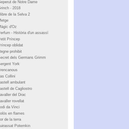
Geperut de Notre Dame
Grinch - 2018
libre de la Selva 2
Metge
Màgic d'Oz
Perfum - Història d'un assassí
Petit Príncep
Príncep oblidat
Regne prohibit
Secret dels Germans Grimm
Sergent York
Trencanous
as Collini
castell ambulant
astell de Cagliostro
avaller del Drac
avaller rovellat
odi da Vinci
colós en flames
or de la terra
cuirassat Potemkin