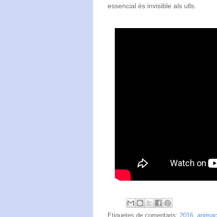
essencial és
invisible als ulls.
Etiquetes de comentaris:
2016
,
animac