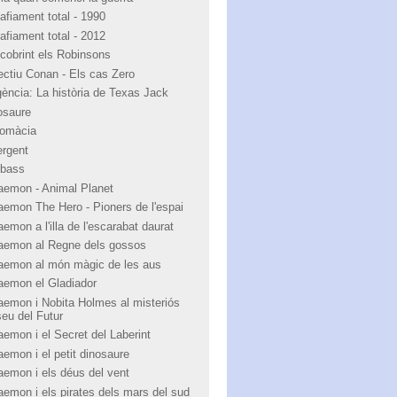
afiament total - 1990
afiament total - 2012
cobrint els Robinsons
ectiu Conan - Els cas Zero
igència: La història de Texas Jack
osaure
lomàcia
ergent
bass
aemon - Animal Planet
aemon The Hero - Pioners de l'espai
emon a l'illa de l'escarabat daurat
aemon al Regne dels gossos
aemon al món màgic de les aus
aemon el Gladiador
aemon i Nobita Holmes al misteriós
eu del Futur
aemon i el Secret del Laberint
aemon i el petit dinosaure
aemon i els déus del vent
aemon i els pirates dels mars del sud