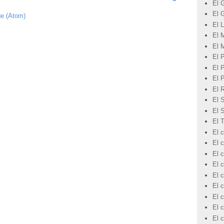
El 
El 
ge (Atom)
El L
El 
El 
El 
El 
El 
El 
El 
El 
El 
El c
El 
El c
El c
El c
El c
El 
El c
El 