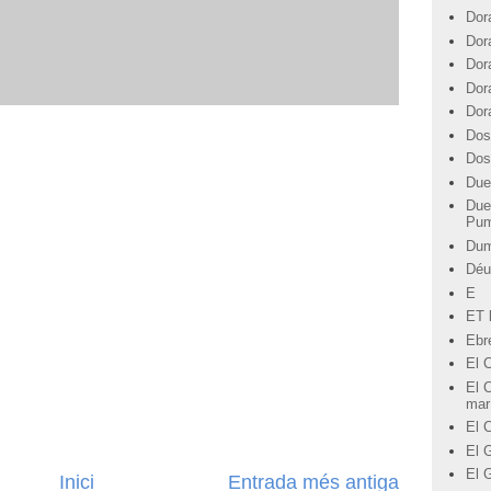
Dor
Dor
Dor
Dor
Dor
Dos
Dos
Due
Due
Pu
Du
Déu
E
ET l
Ebre
El 
El C
mar
El 
El G
El 
Inici
Entrada més antiga