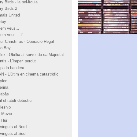
y Birds - la pel·lícula
ry Birds 2
mals United
Boy
 em veus...
 em veus... 2
hur Christmas - Operació Regal
ro Boy
rix i Obèlix al servei de sa Majestat
ntis - L'imperi perdut
apa la bandera
N - L'últim en cinema catastròfic
ylon
erina
rabàs
l el ratolí detectiu
tleship
 Movie
 Hur
vinguts al Nord
vinguts al Sud