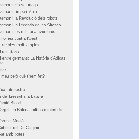
aemon i els set mags
aemon i l'imperi Maia
aemon i la Revolució dels robots
aemon i la llegenda de les Sirenes
aemon i les mil i una aventures
 homes contra l'Oest
 ximples molt ximples
l de Titans
l entre germans: La història d'Adidas i
ma
mbo
 meu però què t'hem fet?
'extraterrestre
 del bressol a la batalla
Capità Blood
argol i la Balena i altres contes del
Coronel Macià
abinet del Dr. Caligari
Gat amb botes