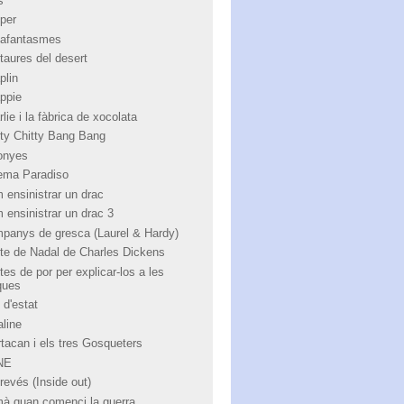
s
per
afantasmes
taures del desert
plin
ppie
lie i la fàbrica de xocolata
tty Chitty Bang Bang
onyes
ema Paradiso
 ensinistrar un drac
 ensinistrar un drac 3
panys de gresca (Laurel & Hardy)
te de Nadal de Charles Dickens
tes de por per explicar-los a les
ques
 d'estat
aline
rtacan i els tres Gosqueters
NE
revés (Inside out)
à quan comenci la guerra