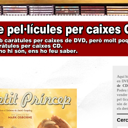
Aquí hi
en DVD
de CD
Podeu f
vendre 
pel·líc
són de
els dre
Cerc