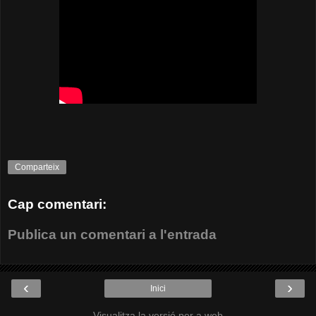
Comparteix
Cap comentari:
Publica un comentari a l'entrada
‹
›
Inici
Visualitza la versió per a web