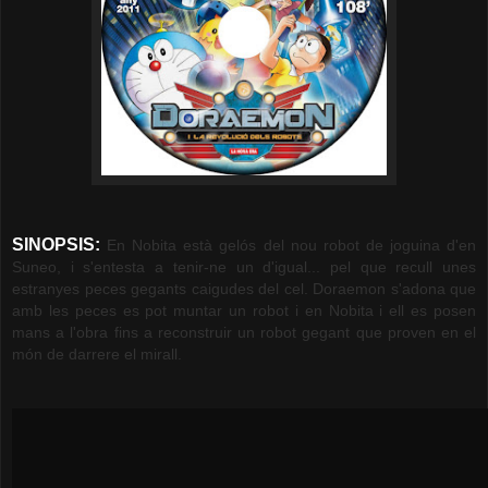
SINOPSIS:
En Nobita està gelós del nou robot de joguina d'en
Suneo, i s'entesta a tenir-ne un d'igual... pel que recull unes
estranyes peces gegants caigudes del cel. Doraemon s'adona que
amb les peces es pot muntar un robot i en Nobita i ell es posen
mans a l'obra fins a reconstruir un robot gegant que proven en el
món de darrere el mirall.