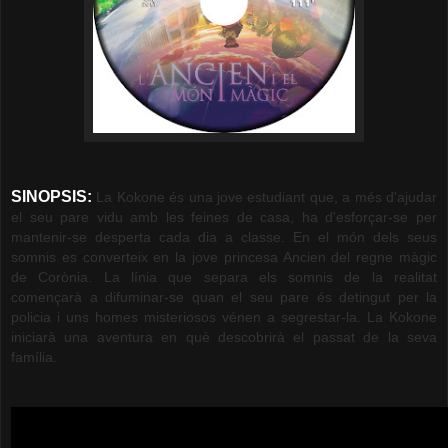
SINOPSIS:
La Kokone és una jove estudiant que, a més d'ajudar
el seu pare vidu amb les feines de casa, ha d'esforçar-se per
mantenir-se desperta cada dia a classe. En el món dels seus
somnis es converteix en la jove princesa Ancien del regne màgic
de Corònia. La línia que separa els somnis de la realitat
començarà a difuminar-se quan el seu pare és detingut per la
policia i uns homes misteriosos vénen a segrestar-la. La Kokone
iniciarà una aventura en què descobrirà el passat de la seva
família.