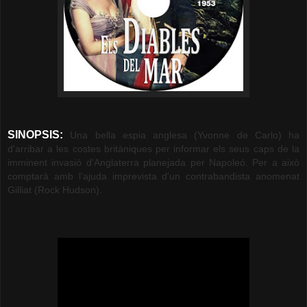
SINOPSIS:
Una bella espia anglesa (Yvonne de Carlo) ha
d'arribar a les costes britàniques per informar els seus caps de la
imminent invasió d'Anglaterra planejada per Napoleó. Per a això
comptarà amb l'ajuda imprevista d'un contrabandista anomenat
Gilliat (Rock Hudson).