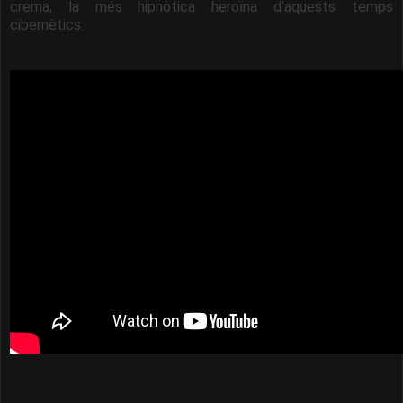
crema, la més hipnòtica heroïna d'aquests temps
cibernètics.