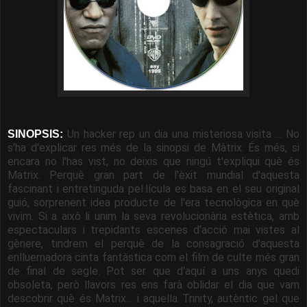
Un hacker rep un dia una misteriosa visita ... No
SINOPSIS:
s'ha d'explicar res més de la sinopsi de Màtrix. És més, si
encara no l'has vist, no deixis que ningú t'expliqui què és
Matrix. Perquè gran part de l'èxit mundial d'aquesta
fascinant i entretinguda pel·lícula es basa en el seu original
guió, sorprenent idea producte de l'era tecnològica en què
vivim. Si a això li unim la seva revolucionària estètica, amb
espectaculars i trepidants escenes d'acció mai vistes al
gènere, tindrem el perquè de la consagració d'aquesta
enlluernadora cinta fantàstica com el film de culte més gran
de final de segle. Pot ser que d'aquí a uns anys quedi
obsoleta, però llavors res ens farà oblidar el dia que vam
descobrir què és Matrix... i aquella Trinity, autèntic gel que