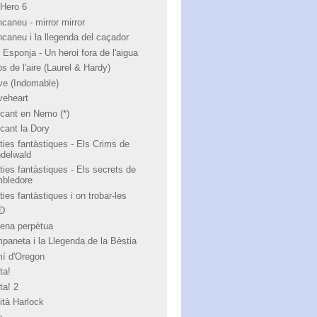
 Hero 6
ncaneu - mirror mirror
ncaneu i la llegenda del caçador
 Esponja - Un heroi fora de l'aigua
s de l'aire (Laurel & Hardy)
ve (Indomable)
veheart
cant en Nemo (*)
cant la Dory
ties fantàstiques - Els Crims de
ndelwald
ties fantàstiques - Els secrets de
bledore
ies fantàstiques i on trobar-les
 D
ena perpètua
paneta i la Llegenda de la Bèstia
í d'Oregon
ta!
ta! 2
ità Harlock