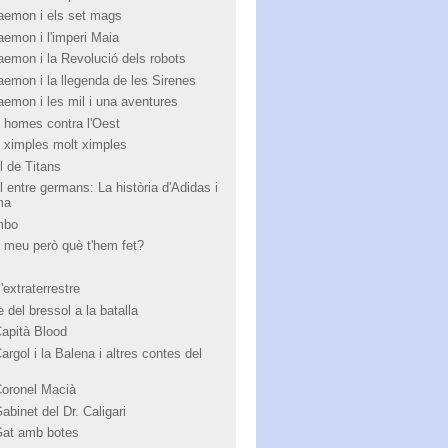
aemon i els set mags
aemon i l'imperi Maia
aemon i la Revolució dels robots
aemon i la llegenda de les Sirenes
aemon i les mil i una aventures
 homes contra l'Oest
 ximples molt ximples
l de Titans
l entre germans: La història d'Adidas i
ma
mbo
 meu però què t'hem fet?
'extraterrestre
 del bressol a la batalla
Capità Blood
argol i la Balena i altres contes del
Coronel Macià
abinet del Dr. Caligari
Gat amb botes