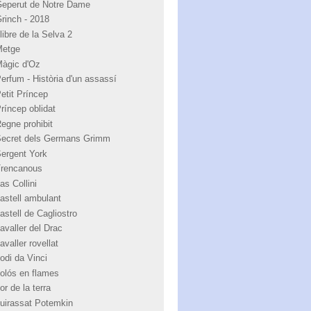
Geperut de Notre Dame
Grinch - 2018
libre de la Selva 2
Metge
Màgic d'Oz
Perfum - Història d'un assassí
Petit Príncep
Príncep oblidat
Regne prohibit
Secret dels Germans Grimm
Sergent York
Trencanous
as Collini
castell ambulant
astell de Cagliostro
avaller del Drac
avaller rovellat
odi da Vinci
colós en flames
or de la terra
cuirassat Potemkin