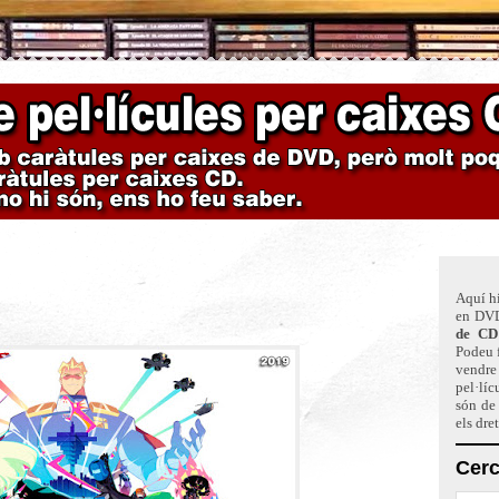
Aquí hi
en DVD
de CD
Podeu f
vendre 
pel·líc
són de
els dre
Cerc