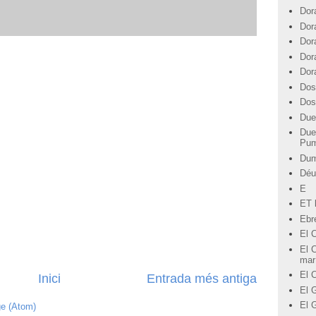
Dor
Dor
Dor
Dor
Dor
Dos
Dos
Due
Due
Pu
Du
Déu
E
ET l
Ebre
El 
El C
mar
El 
Inici
Entrada més antiga
El G
El 
ge (Atom)