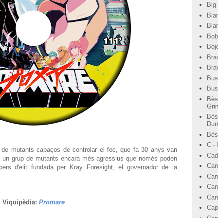
Big
Bla
Bla
Bob
Bojo
Bra
Bra
Bus
Bus
Bès
Gri
Bès
Dum
Bèst
C -
 de mutants capaços de controlar el foc, que fa 30 anys van
Cad
eix un grup de mutants encara més agressius que només poden
Cam
ers d'elit fundada per Kray Foresight, el governador de la
Cam
Can
Can
Viquipèdia:
Promare
Cap