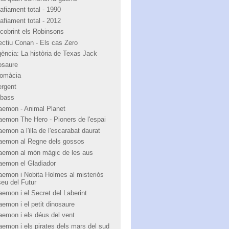
afiament total - 1990
afiament total - 2012
cobrint els Robinsons
ectiu Conan - Els cas Zero
igència: La història de Texas Jack
osaure
lomàcia
ergent
bass
aemon - Animal Planet
aemon The Hero - Pioners de l'espai
emon a l'illa de l'escarabat daurat
aemon al Regne dels gossos
aemon al món màgic de les aus
aemon el Gladiador
aemon i Nobita Holmes al misteriós
eu del Futur
aemon i el Secret del Laberint
aemon i el petit dinosaure
aemon i els déus del vent
aemon i els pirates dels mars del sud