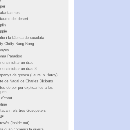
s
per
afantasmes
taures del desert
plin
ppie
lie i la fàbrica de xocolata
tty Chitty Bang Bang
onyes
ema Paradiso
 ensinistrar un drac
 ensinistrar un drac 3
panys de gresca (Laurel & Hardy)
te de Nadal de Charles Dickens
tes de por per explicar-los a les
ques
 d'estat
aline
rtacan i els tres Gosqueters
NE
revés (Inside out)
à quan comenci la guerra