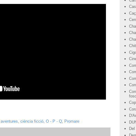
Car
Cas
Caç
Cen
Cha
Cha
Char
Chi
Cig
Cin
Com
Com
Com
Con
Con
fos
Cop
Cor
D'A
,
aventures
,
ciència ficció
,
O - P - Q
,
Promare
DU
Del 
Dem