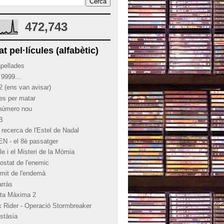
472,743
at pel·lícules (alfabètic)
apellades
 9999...
2 (ens van avisar)
ies per matar
 número nou
 B
 recerca de l'Estel de Nadal
EN - el 8è passatger
le i el Misteri de la Mòmia
costat de l'enemic
límit de l'endemà
arràs
rta Màxima 2
x Rider - Operació Stormbreaker
stàsia