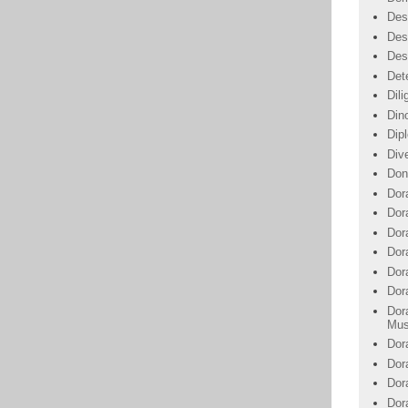
Des
Des
Des
Det
Dil
Din
Dip
Div
Don
Dor
Dor
Dora
Dor
Dor
Dor
Dor
Mus
Dor
Dor
Dor
Dor