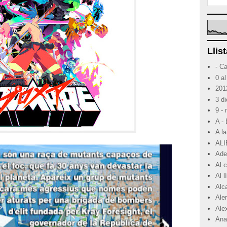
Llist
- C
0 al
201
3 d
9 -
A -
A la
ALI
Ade
Al 
Al 
Alc
Ale
Ale
Ana