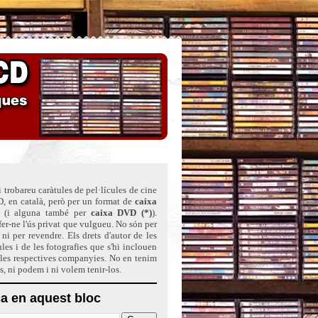
 trobareu caràtules de pel·lícules de cine
, en català, però per un format de
caixa
(i alguna també per
caixa DVD (*)
)
.
er-ne l'ús privat que vulgueu. No són per
ni per revendre. Els drets d'autor de les
ules i de les fotografies que s'hi inclouen
 les respectives companyies. No en tenim
ts, ni podem i ni volem tenir-los.
a en aquest bloc