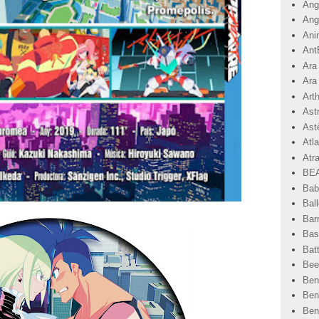
Angr
Ang
Ani
Ant
Ara
Ara
Art
Ast
Astè
Atla
Atr
BEA
Bab
Ball
Bar
Basi
Bat
Bee
Ben
Ben
Ben