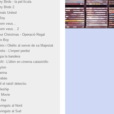
y Birds - la pel·lícula
ry Birds 2
mals United
Boy
 em veus...
 em veus... 2
hur Christmas - Operació Regal
ro Boy
rix i Obèlix al servei de sa Majestat
ntis - L'imperi perdut
apa la bandera
N - L'últim en cinema catastròfic
ylon
erina
rabàs
l el ratolí detectiu
tleship
 Movie
 Hur
vinguts al Nord
vinguts al Sud