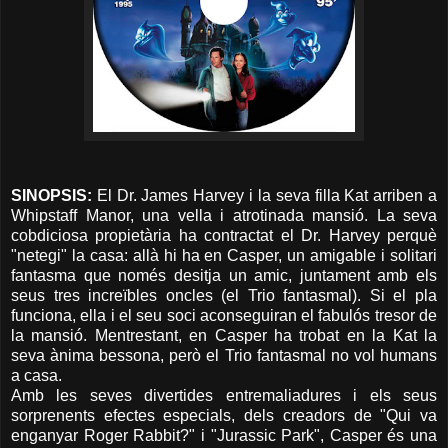
SINOPSIS:
El Dr. James Harvey i la seva filla Kat arriben a
Whipstaff Manor, una vella i atrotinada mansió. La seva
cobdiciosa propietària ha contractat el Dr. Harvey perquè
"netegi" la casa: allà hi ha en Casper, un amigable i solitari
fantasma que només desitja un amic, juntament amb els
seus tres increïbles oncles (el Trio fantasmal). Si el pla
funciona, ella i el seu soci aconseguiran el fabulós tresor de
la mansió. Mentrestant, en Casper ha trobat en la Kat la
seva ànima bessona, però el Trio fantasmal no vol humans
a casa.
Amb les seves divertides entremaliadures i els seus
sorprenents efectes especials, dels creadors de "Qui va
enganyar Roger Rabbit?" i "Jurassic Park", Casper és una