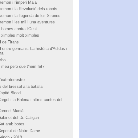
aemon i l'imperi Maia
aemon i la Revolució dels robots
aemon i la llegenda de les Sirenes
aemon i les mil i una aventures
 homes contra l'Oest
 ximples molt ximples
l de Titans
l entre germans: La història d'Adidas i
ma
mbo
 meu però què t'hem fet?
'extraterrestre
 del bressol a la batalla
Capità Blood
argol i la Balena i altres contes del
Coronel Macià
abinet del Dr. Caligari
Gat amb botes
Geperut de Notre Dame
Grinch - 2018