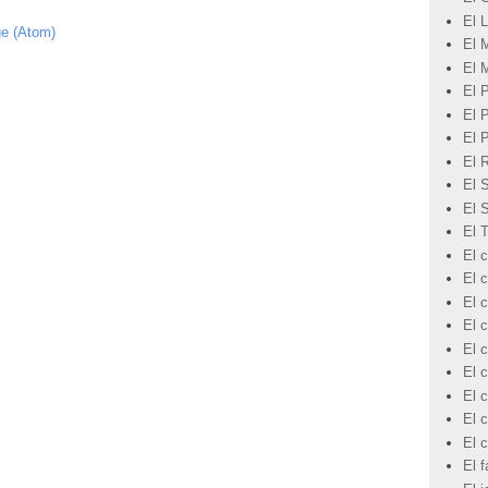
El L
ge (Atom)
El 
El 
El 
El 
El 
El 
El 
El 
El 
El c
El 
El c
El c
El c
El c
El 
El c
El 
El f