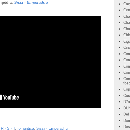
ipèdia:
Sissí - Emperadriu
Caç
Cen
Cha
Cha
Char
Chi
Cig
Cin
Com
Com
Com
Con
Con
fos
Cop
Cor
D'A
DU
Del 
Dem
Des
,
R - S - T
,
romàntica
,
Sissí - Emperadriu