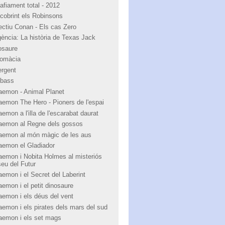
afiament total - 2012
cobrint els Robinsons
ectiu Conan - Els cas Zero
igència: La història de Texas Jack
osaure
lomàcia
ergent
bass
aemon - Animal Planet
aemon The Hero - Pioners de l'espai
emon a l'illa de l'escarabat daurat
aemon al Regne dels gossos
aemon al món màgic de les aus
aemon el Gladiador
aemon i Nobita Holmes al misteriós
eu del Futur
aemon i el Secret del Laberint
aemon i el petit dinosaure
aemon i els déus del vent
aemon i els pirates dels mars del sud
aemon i els set mags