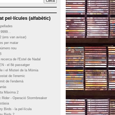
at pel·lícules (alfabètic)
apellades
 9999...
2 (ens van avisar)
ies per matar
 número nou
 B
 recerca de l'Estel de Nadal
EN - el 8è passatger
le i el Misteri de la Mòmia
costat de l'enemic
límit de l'endemà
arràs
rta Màxima 2
x Rider - Operació Stormbreaker
stàsia
y Birds - la pel·lícula
ry Birds 2