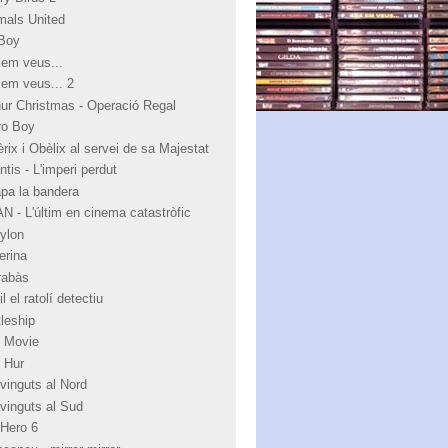
mals United
Boy
 em veus...
 em veus... 2
hur Christmas - Operació Regal
ro Boy
rix i Obèlix al servei de sa Majestat
ntis - L'imperi perdut
apa la bandera
N - L'últim en cinema catastròfic
ylon
erina
rabàs
l el ratolí detectiu
tleship
 Movie
 Hur
vinguts al Nord
vinguts al Sud
 Hero 6