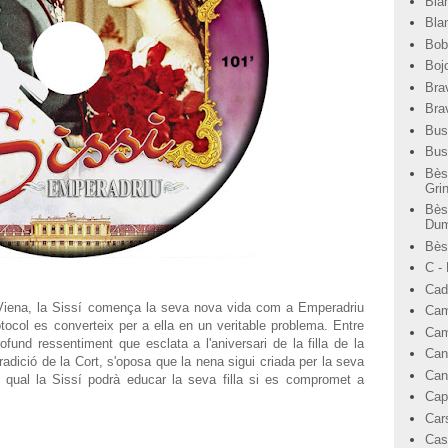
Bla
Bla
Bob
Bojo
Bra
Bra
Bus
Bus
Bès
Gri
Bès
Dum
Bèst
C -
Cad
iena, la Sissí comença la seva nova vida com a Emperadriu
Cam
rotocol es converteix per a ella en un veritable problema. Entre
Cam
ofund ressentiment que esclata a l'aniversari de la filla de la
Can
tradició de la Cort, s'oposa que la nena sigui criada per la seva
Can
l qual la Sissí podrà educar la seva filla si es compromet a
Cap
Car
Cas