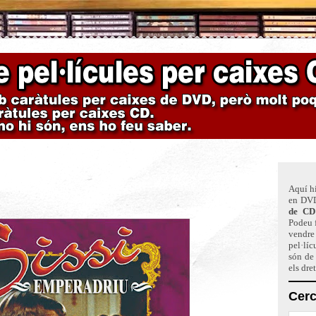
Aquí hi
en DVD
de CD
Podeu f
vendre 
pel·líc
són de
els dre
Cerc