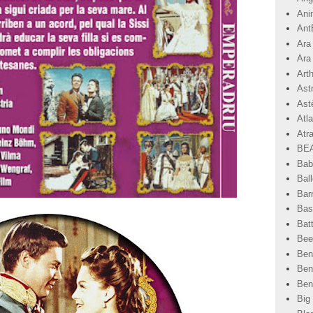
Ani
Ant
Ara
Ara
Art
Ast
Astè
Atla
Atr
BEA
Bab
Ball
Bar
Basi
Bat
Bee
Ben
Ben
Ben
Big