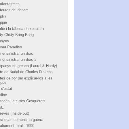
afantasmes
taures del desert
plin
ppie
lie i la fàbrica de xocolata
tty Chitty Bang Bang
onyes
ema Paradiso
 ensinistrar un drac
 ensinistrar un drac 3
panys de gresca (Laurel & Hardy)
te de Nadal de Charles Dickens
tes de por per explicar-los a les
ques
 d'estat
aline
rtacan i els tres Gosqueters
NE
revés (Inside out)
à quan comenci la guerra
afiament total - 1990