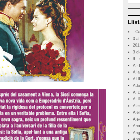
Llist
- C
0 al
201
3 d
9 -
A -
A la
ALI
Ade
Al 
Al 
Alc
Ale
Ale
Ana
Angr
Ang