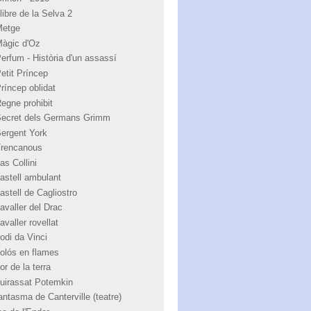
libre de la Selva 2
Metge
Màgic d'Oz
Perfum - Història d'un assassí
Petit Príncep
Príncep oblidat
Regne prohibit
Secret dels Germans Grimm
Sergent York
Trencanous
as Collini
castell ambulant
astell de Cagliostro
avaller del Drac
avaller rovellat
odi da Vinci
colós en flames
or de la terra
cuirassat Potemkin
antasma de Canterville (teatre)