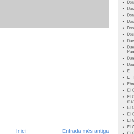
Dor
Dor
Dor
Dor
Dos
Dos
Due
Due
Pu
Du
Déu
E
ET l
Ebre
El 
El C
mar
El 
El G
El 
El 
Inici
Entrada més antiga
El 