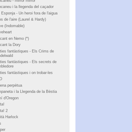
ncaneu - mirror mirror
ncaneu i la llegenda del caçador
 Esponja - Un heroi fora de l'aigua
s de l'aire (Laurel & Hardy)
ve (Indomable)
veheart
cant en Nemo (*)
cant la Dory
ties fantàstiques - Els Crims de
ndelwald
ties fantàstiques - Els secrets de
bledore
ies fantàstiques i on trobar-les
 D
ena perpètua
paneta i la Llegenda de la Bèstia
í d'Oregon
ta!
ta! 2
ità Harlock
s
per