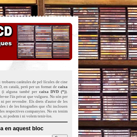
 trobareu caràtules de pel·lícules de cine
, en català, però per un format de
caixa
(i alguna també per
caixa DVD (*)
)
.
er-ne l'ús privat que vulgueu. No són per
ni per revendre. Els drets d'autor de les
ules i de les fotografies que s'hi inclouen
 les respectives companyies. No en tenim
ts, ni podem i ni volem tenir-los.
a en aquest bloc