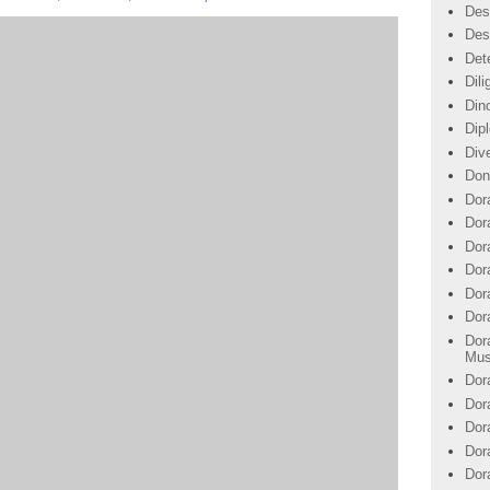
Des
Des
Det
Dil
Din
Dip
Div
Don
Dor
Dor
Dora
Dor
Dor
Dor
Dor
Mus
Dor
Dor
Dor
Dor
Dor