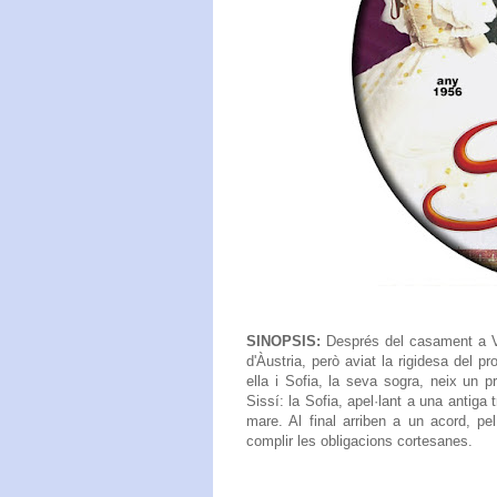
SINOPSIS:
Després del casament a V
d'Àustria, però aviat la rigidesa del p
ella i Sofia, la seva sogra, neix un pr
Sissí: la Sofia, apel·lant a una antiga 
mare. Al final arriben a un acord, pe
complir les obligacions cortesanes.