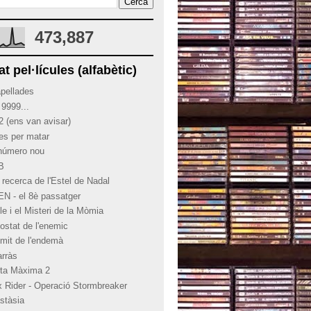
473,887
at pel·lícules (alfabètic)
apellades
 9999...
2 (ens van avisar)
ies per matar
 número nou
 B
 recerca de l'Estel de Nadal
EN - el 8è passatger
le i el Misteri de la Mòmia
costat de l'enemic
límit de l'endemà
arràs
rta Màxima 2
x Rider - Operació Stormbreaker
stàsia