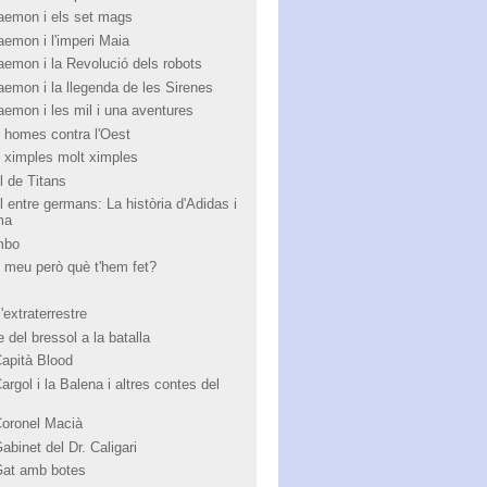
aemon i els set mags
aemon i l'imperi Maia
aemon i la Revolució dels robots
aemon i la llegenda de les Sirenes
aemon i les mil i una aventures
 homes contra l'Oest
 ximples molt ximples
l de Titans
l entre germans: La història d'Adidas i
ma
mbo
 meu però què t'hem fet?
'extraterrestre
 del bressol a la batalla
Capità Blood
argol i la Balena i altres contes del
Coronel Macià
abinet del Dr. Caligari
Gat amb botes