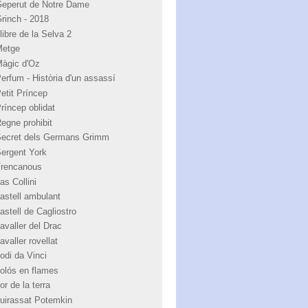
Geperut de Notre Dame
Grinch - 2018
libre de la Selva 2
Metge
Màgic d'Oz
Perfum - Història d'un assassí
Petit Príncep
Príncep oblidat
Regne prohibit
Secret dels Germans Grimm
Sergent York
Trencanous
as Collini
castell ambulant
astell de Cagliostro
avaller del Drac
avaller rovellat
odi da Vinci
colós en flames
or de la terra
cuirassat Potemkin