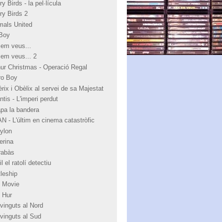
y Birds - la pel·lícula
ry Birds 2
mals United
Boy
 em veus...
 em veus... 2
hur Christmas - Operació Regal
ro Boy
rix i Obèlix al servei de sa Majestat
ntis - L'imperi perdut
apa la bandera
N - L'últim en cinema catastròfic
ylon
erina
rabàs
l el ratolí detectiu
tleship
 Movie
 Hur
vinguts al Nord
vinguts al Sud