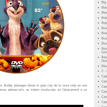
Big
Bla
Bla
Bob
Bojo
Bra
Bra
Bus
Bus
Bès
Gri
Bès
Dum
Bèst
C -
Cad
Cam
mic Buddy planegen donar el gran cop de la seva vida en una
Cam
ense adonar-se'n, es troben involucrats en l'atracament a un
Can
Can
Cap