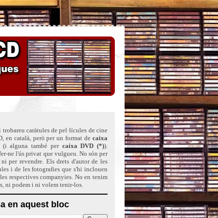
 trobareu caràtules de pel·lícules de cine
, en català, però per un format de
caixa
(i alguna també per
caixa DVD (*)
)
.
er-ne l'ús privat que vulgueu. No són per
ni per revendre. Els drets d'autor de les
ules i de les fotografies que s'hi inclouen
 les respectives companyies. No en tenim
ts, ni podem i ni volem tenir-los.
a en aquest bloc