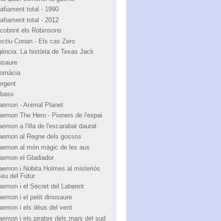
afiament total - 1990
afiament total - 2012
cobrint els Robinsons
ectiu Conan - Els cas Zero
igència: La història de Texas Jack
osaure
lomàcia
ergent
bass
aemon - Animal Planet
aemon The Hero - Pioners de l'espai
emon a l'illa de l'escarabat daurat
aemon al Regne dels gossos
aemon al món màgic de les aus
aemon el Gladiador
aemon i Nobita Holmes al misteriós
eu del Futur
aemon i el Secret del Laberint
aemon i el petit dinosaure
aemon i els déus del vent
aemon i els pirates dels mars del sud