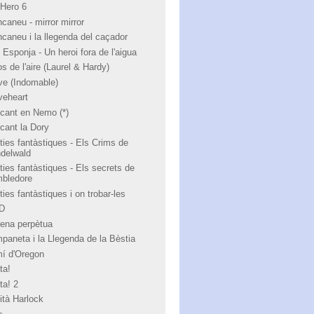
 Hero 6
ncaneu - mirror mirror
ncaneu i la llegenda del caçador
 Esponja - Un heroi fora de l'aigua
s de l'aire (Laurel & Hardy)
ve (Indomable)
veheart
cant en Nemo (*)
cant la Dory
ties fantàstiques - Els Crims de
ndelwald
ties fantàstiques - Els secrets de
bledore
ies fantàstiques i on trobar-les
 D
ena perpètua
paneta i la Llegenda de la Bèstia
í d'Oregon
ta!
ta! 2
ità Harlock