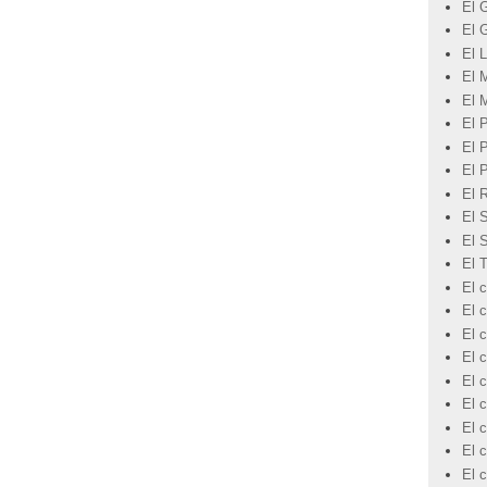
El 
El 
El L
El 
El 
El 
El 
El 
El 
El 
El 
El 
El c
El 
El c
El c
El c
El c
El 
El c
El 