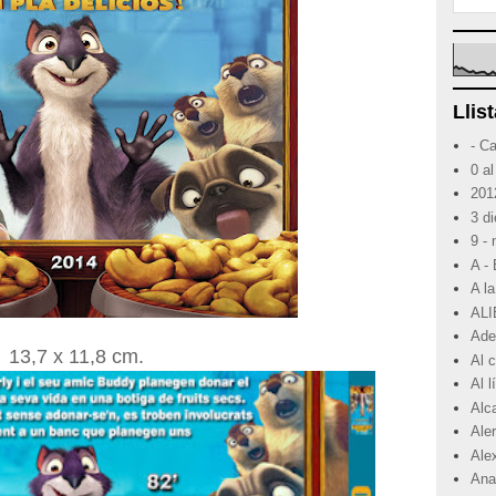
Llist
- C
0 al
201
3 d
9 -
A -
A la
ALI
Ade
13,7 x 11,8 cm.
Al 
Al 
Alc
Ale
Ale
Ana