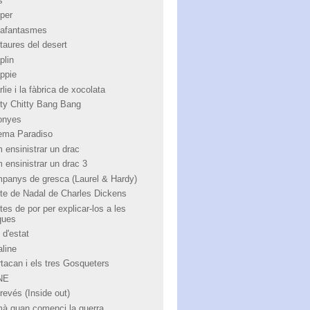
s
per
afantasmes
taures del desert
plin
ppie
lie i la fàbrica de xocolata
tty Chitty Bang Bang
onyes
ema Paradiso
 ensinistrar un drac
 ensinistrar un drac 3
panys de gresca (Laurel & Hardy)
te de Nadal de Charles Dickens
tes de por per explicar-los a les
ques
 d'estat
aline
rtacan i els tres Gosqueters
NE
revés (Inside out)
à quan comenci la guerra