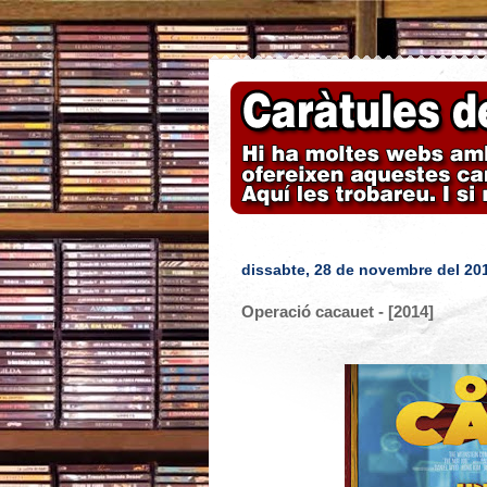
dissabte, 28 de novembre del 20
Operació cacauet - [2014]