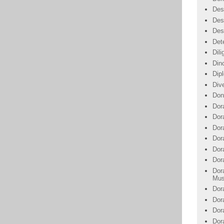
Des
Des
Des
Det
Dil
Din
Dip
Div
Don
Dor
Dor
Dora
Dor
Dor
Dor
Dor
Mus
Dor
Dor
Dor
Dor