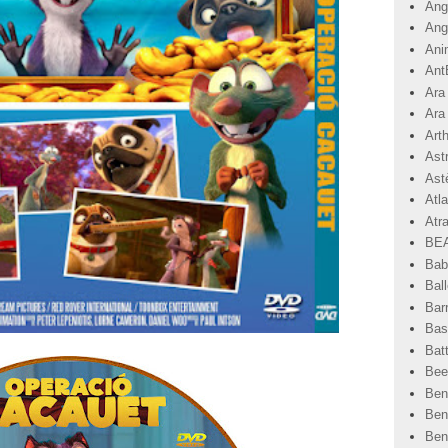
Angr
Ang
Ani
Ant
Ara
Ara
Art
Ast
Astè
Atla
Atr
BEA
Bab
Ball
Bar
Basi
Bat
Bee
Ben
Ben
Ben