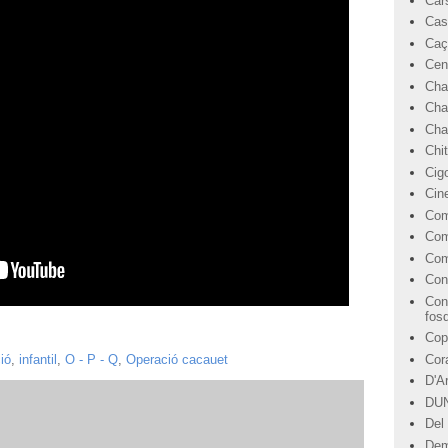
Car
Cas
Caç
Cen
Cha
Cha
Char
Chi
Cig
Cin
Com
Com
Com
Con
Con
fos
Cop
Cor
ió
,
infantil
,
O - P - Q
,
Operació cacauet
D'A
DU
Del 
Dem