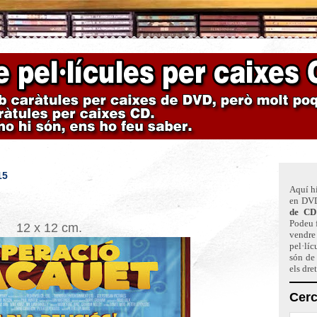
15
Aquí hi
en DVD
de CD
Podeu f
12 x 12 cm.
vendre 
pel·líc
són de
els dre
Cerc