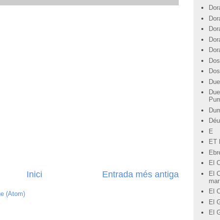
Dor
Dor
Dor
Dor
Dor
Dos
Dos
Due
Due
Pu
Du
Déu
E
ET l
Ebre
El 
Inici
Entrada més antiga
El C
mar
El 
ge (Atom)
El G
El 