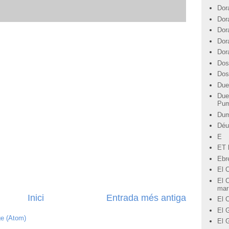
Dor
Dor
Dor
Dor
Dor
Dos
Dos
Due
Due
Pu
Du
Déu
E
ET l
Ebre
El 
El C
mar
Inici
Entrada més antiga
El 
El G
ge (Atom)
El 