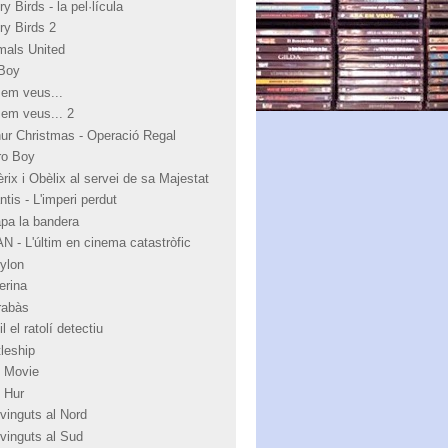
y Birds - la pel·lícula
ry Birds 2
mals United
Boy
 em veus...
 em veus... 2
hur Christmas - Operació Regal
ro Boy
rix i Obèlix al servei de sa Majestat
ntis - L'imperi perdut
apa la bandera
N - L'últim en cinema catastròfic
ylon
erina
rabàs
l el ratolí detectiu
tleship
 Movie
 Hur
vinguts al Nord
vinguts al Sud