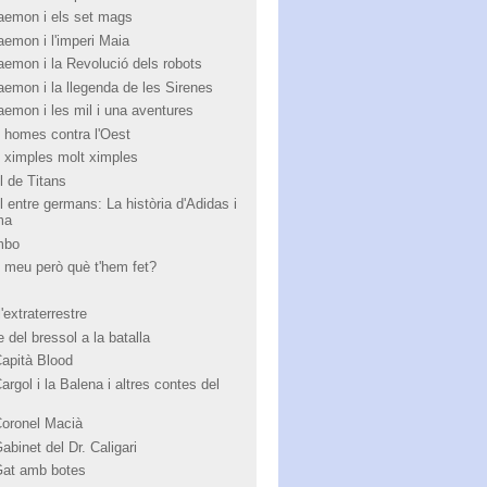
aemon i els set mags
aemon i l'imperi Maia
aemon i la Revolució dels robots
aemon i la llegenda de les Sirenes
aemon i les mil i una aventures
 homes contra l'Oest
 ximples molt ximples
l de Titans
l entre germans: La història d'Adidas i
ma
mbo
 meu però què t'hem fet?
'extraterrestre
 del bressol a la batalla
Capità Blood
argol i la Balena i altres contes del
Coronel Macià
abinet del Dr. Caligari
Gat amb botes