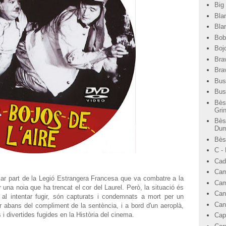
Big
Bla
Bla
Bob
Bojo
Bra
Bra
Bus
Bus
Bès
Gri
Bès
Dum
Bèst
C -
Cad
Cam
mar part de la Legió Estrangera Francesa que va combatre a la
Cam
r una noia que ha trencat el cor del Laurel. Però, la situació és
Can
al intentar fugir, són capturats i condemnats a mort per un
Can
r abans del compliment de la sentència, i a bord d'un aeroplà,
 divertides fugides en la Història del cinema.
Cap