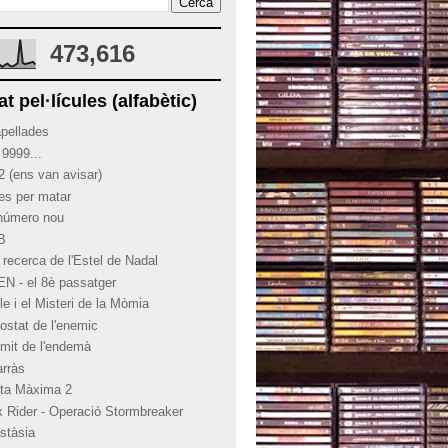
473,616
at pel·lícules (alfabètic)
apellades
 9999...
2 (ens van avisar)
ies per matar
 número nou
 B
 recerca de l'Estel de Nadal
EN - el 8è passatger
le i el Misteri de la Mòmia
costat de l'enemic
límit de l'endemà
arràs
rta Màxima 2
x Rider - Operació Stormbreaker
stàsia