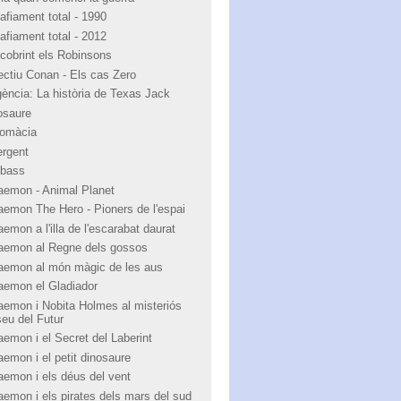
afiament total - 1990
afiament total - 2012
cobrint els Robinsons
ectiu Conan - Els cas Zero
igència: La història de Texas Jack
osaure
lomàcia
ergent
bass
aemon - Animal Planet
aemon The Hero - Pioners de l'espai
emon a l'illa de l'escarabat daurat
aemon al Regne dels gossos
aemon al món màgic de les aus
aemon el Gladiador
aemon i Nobita Holmes al misteriós
eu del Futur
aemon i el Secret del Laberint
aemon i el petit dinosaure
aemon i els déus del vent
aemon i els pirates dels mars del sud