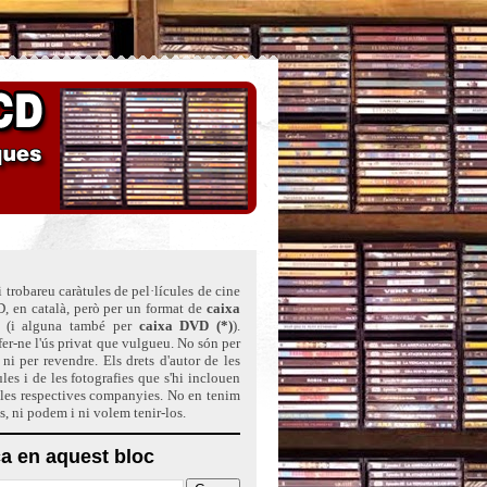
 trobareu caràtules de pel·lícules de cine
, en català, però per un format de
caixa
(i alguna també per
caixa DVD (*)
)
.
er-ne l'ús privat que vulgueu. No són per
ni per revendre. Els drets d'autor de les
ules i de les fotografies que s'hi inclouen
 les respectives companyies. No en tenim
ts, ni podem i ni volem tenir-los.
a en aquest bloc