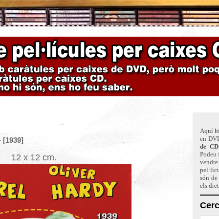
Aquí hi
en DVD
- [1939]
de CD
Podeu f
12 x 12 cm.
vendre 
pel·líc
són de
els dre
Cerc