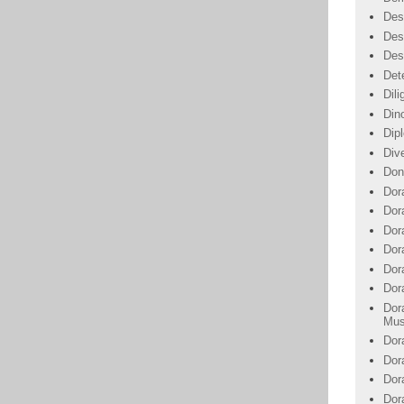
Des
Des
Des
Det
Dil
Din
Dip
Div
Don
Dor
Dor
Dora
Dor
Dor
Dor
Dor
Mus
Dor
Dor
Dor
Dor