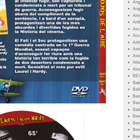
Angr
Ang
Ani
Ant
Ara
Ara
Art
Ast
Astè
Atla
Atr
BEA
Bab
Ball
Bar
Basi
Bat
Bee
Ben
Ben
Ben