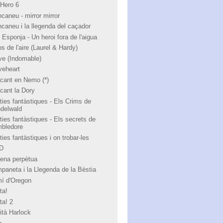
 Hero 6
ncaneu - mirror mirror
ncaneu i la llegenda del caçador
 Esponja - Un heroi fora de l'aigua
s de l'aire (Laurel & Hardy)
ve (Indomable)
veheart
cant en Nemo (*)
cant la Dory
ties fantàstiques - Els Crims de
ndelwald
ties fantàstiques - Els secrets de
bledore
ies fantàstiques i on trobar-les
 D
ena perpètua
paneta i la Llegenda de la Bèstia
í d'Oregon
ta!
ta! 2
ità Harlock