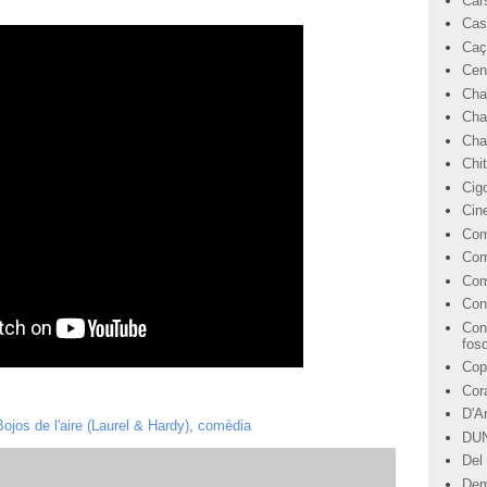
Car
Cas
Caç
Cen
Cha
Cha
Char
Chi
Cig
Cin
Com
Com
Com
Con
Con
fos
Cop
Cor
D'A
Bojos de l'aire (Laurel & Hardy)
,
comèdia
DU
Del 
Dem