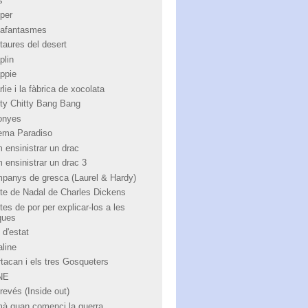
s
per
afantasmes
taures del desert
plin
ppie
lie i la fàbrica de xocolata
tty Chitty Bang Bang
onyes
ema Paradiso
 ensinistrar un drac
 ensinistrar un drac 3
panys de gresca (Laurel & Hardy)
te de Nadal de Charles Dickens
tes de por per explicar-los a les
ques
 d'estat
aline
rtacan i els tres Gosqueters
NE
revés (Inside out)
à quan comenci la guerra