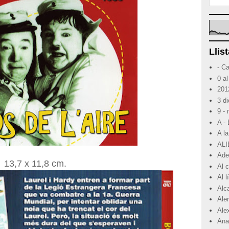
Llist
- C
0 al
201
3 d
9 -
A -
A la
ALI
Ade
13,7 x 11,8 cm.
Al 
Al 
Alc
Ale
Ale
Ana