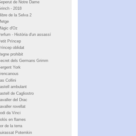
Geperut de Notre Dame
Grinch - 2018
libre de la Selva 2
Metge
Màgic d'Oz
Perfum - Història d'un assassí
Petit Príncep
Príncep oblidat
Regne prohibit
Secret dels Germans Grimm
Sergent York
Trencanous
as Collini
castell ambulant
astell de Cagliostro
avaller del Drac
avaller rovellat
odi da Vinci
colós en flames
or de la terra
cuirassat Potemkin