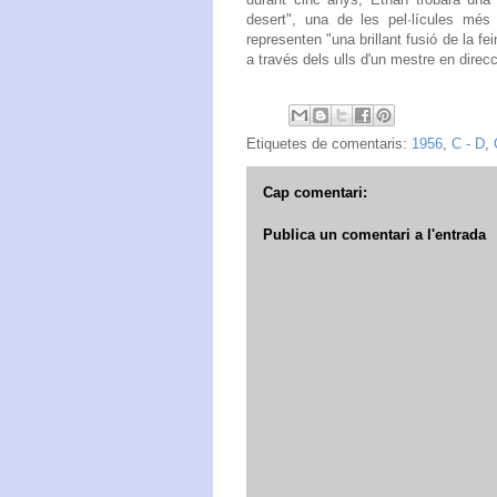
desert", una de les pel·lícules més 
representen "una brillant fusió de la fei
a través dels ulls d'un mestre en direc
Etiquetes de comentaris:
1956
,
C - D
,
Cap comentari:
Publica un comentari a l'entrada