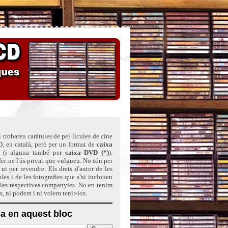
 trobareu caràtules de pel·lícules de cine
, en català, però per un format de
caixa
(i alguna també per
caixa DVD (*)
)
.
er-ne l'ús privat que vulgueu. No són per
ni per revendre. Els drets d'autor de les
ules i de les fotografies que s'hi inclouen
 les respectives companyies. No en tenim
ts, ni podem i ni volem tenir-los.
a en aquest bloc