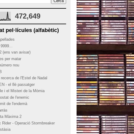
472,649
at pel·lícules (alfabètic)
apellades
 9999...
2 (ens van avisar)
ies per matar
 número nou
 B
 recerca de l'Estel de Nadal
EN - el 8è passatger
le i el Misteri de la Mòmia
costat de l'enemic
límit de l'endemà
arràs
rta Màxima 2
x Rider - Operació Stormbreaker
stàsia