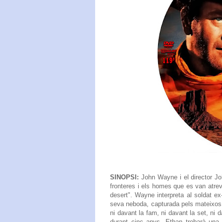
SINOPSI:
John Wayne i el director Joh
fronteres i els homes que es van atrev
desert". Wayne interpreta al soldat e
seva neboda, capturada pels mateixos
ni davant la fam, ni davant la set, ni 
durant cinc anys, Ethan trobarà una