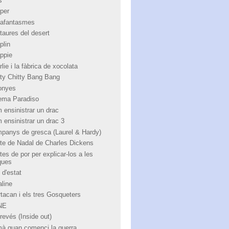
s
per
afantasmes
taures del desert
plin
ppie
lie i la fàbrica de xocolata
tty Chitty Bang Bang
onyes
ema Paradiso
 ensinistrar un drac
 ensinistrar un drac 3
panys de gresca (Laurel & Hardy)
te de Nadal de Charles Dickens
tes de por per explicar-los a les
ques
 d'estat
aline
rtacan i els tres Gosqueters
NE
revés (Inside out)
à quan comenci la guerra