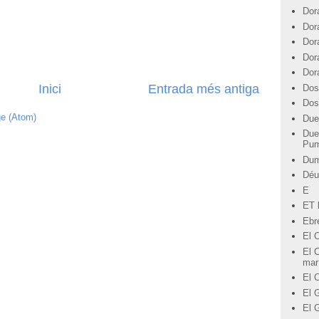
Dor
Dor
Dor
Dor
Dor
Inici
Entrada més antiga
Dos
Dos
ge (Atom)
Due
Due
Pu
Du
Déu
E
ET l
Ebre
El 
El C
mar
El 
El G
El 