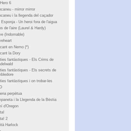
 Hero 6
ncaneu - mirror mirror
ncaneu i la llegenda del caçador
 Esponja - Un heroi fora de l'aigua
s de l'aire (Laurel & Hardy)
ve (Indomable)
veheart
cant en Nemo (*)
cant la Dory
ties fantàstiques - Els Crims de
ndelwald
ties fantàstiques - Els secrets de
bledore
ies fantàstiques i on trobar-les
 D
ena perpètua
paneta i la Llegenda de la Bèstia
í d'Oregon
ta!
ta! 2
ità Harlock