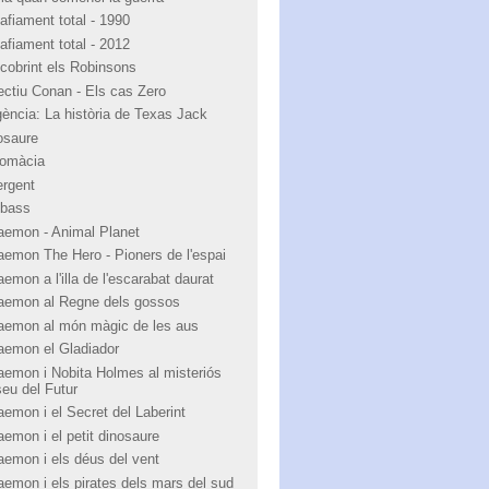
afiament total - 1990
afiament total - 2012
cobrint els Robinsons
ectiu Conan - Els cas Zero
igència: La història de Texas Jack
osaure
lomàcia
ergent
bass
aemon - Animal Planet
aemon The Hero - Pioners de l'espai
emon a l'illa de l'escarabat daurat
aemon al Regne dels gossos
aemon al món màgic de les aus
aemon el Gladiador
aemon i Nobita Holmes al misteriós
eu del Futur
aemon i el Secret del Laberint
aemon i el petit dinosaure
aemon i els déus del vent
aemon i els pirates dels mars del sud