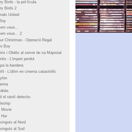
y Birds - la pel·lícula
ry Birds 2
mals United
Boy
 em veus...
 em veus... 2
hur Christmas - Operació Regal
ro Boy
rix i Obèlix al servei de sa Majestat
ntis - L'imperi perdut
apa la bandera
N - L'últim en cinema catastròfic
ylon
erina
rabàs
l el ratolí detectiu
tleship
 Movie
 Hur
vinguts al Nord
vinguts al Sud