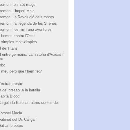
aemon i els set mags
aemon i l'imperi Maia
aemon i la Revolució dels robots
aemon i la llegenda de les Sirenes
aemon i les mil i una aventures
 homes contra l'Oest
 ximples molt ximples
l de Titans
l entre germans: La història d'Adidas i
ma
mbo
 meu però què t'hem fet?
'extraterrestre
 del bressol a la batalla
Capità Blood
argol i la Balena i altres contes del
Coronel Macià
abinet del Dr. Caligari
Gat amb botes