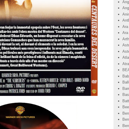
Angr
Ang
Ani
Ant
Ara
Ara
Art
Ast
Astè
Atla
Atr
BEA
Bab
Ball
Bar
Basi
Bat
Bee
Ben
Ben
Ben