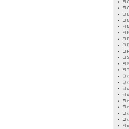
El 
El 
El L
El 
El 
El 
El 
El 
El 
El 
El 
El 
El c
El 
El c
El c
El c
El c
El 
El c
El 