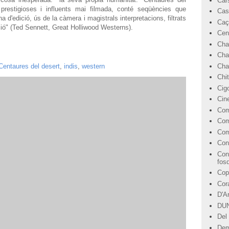
Car
prestigioses i influents mai filmada, conté seqüències que
Cas
na d'edició, ús de la càmera i magistrals interpretacions, filtrats
Caç
ció" (Ted Sennett, Great Holliwood Westerns).
Cen
Cha
Cha
Char
Centaures del desert
,
indis
,
western
Chi
Cig
Cin
Com
Com
Com
Con
Con
fos
Cop
Cor
D'A
DU
Del 
Dem