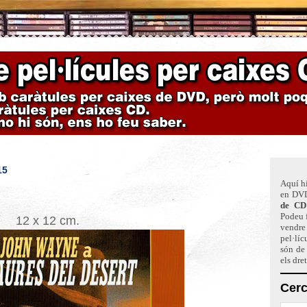
15
Aquí hi
en DVD
de CD
Podeu f
12 x 12 cm.
vendre 
pel·líc
són de
els dre
Cerc