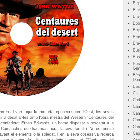
Big
Bla
Bla
Bob
Bojo
Bra
Bra
Bus
Bus
Bès
Gri
Bès
Dum
Bèst
C -
Cad
Cam
n Ford van forjar la immortal epopeia sobre l'Oest, les seves
Cam
ir a desafiar-les amb l'obra mestra del Western "Centaures del
Can
x-confederat Ethan Edwards, un home disposat a rescatar a la
Can
 Comanches que han massacrat la seva família. No es rendirà
Cap
davant el elements o la soledat. I en la seva obsessiva recerca
 cosa inesperada: la seva pròpia humanitat. "Centaures del