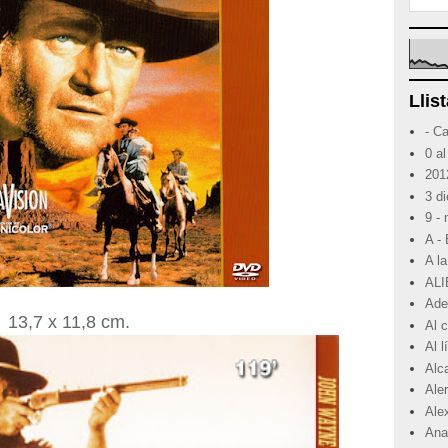
Llist
- C
0 al
201
3 d
9 -
A -
A la
ALI
Ade
13,7 x 11,8 cm.
Al 
Al 
Alc
Ale
Ale
Ana