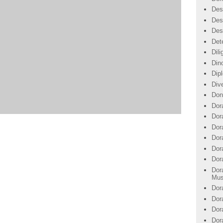
Des
Des
Des
Det
Dil
Din
Dip
Div
Don
Dor
Dor
Dora
Dor
Dor
Dor
Dor
Mus
Dor
Dor
Dor
Dor