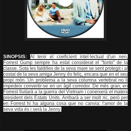
SINOPSIS:
Al tenir el coeficient intel·lectual d'un nen,
Forrest Gump sempre ha estat considerat el “tonto” de la
classe. Sota les faldilles de la seva mare se sent protegit i al
costat de la seva amiga Jenny és feliç, encara que en el seu
propi món. Un problema a la seva columna vertebral no li
impedeix convertir-se en un àgil corredor. De més gran, en
Forrest lluitarà a la guerra del Vietnam i coneixerà el mateix
president dels Estats Units. Arribarà a ser molt ric, però per
en Forrest hi ha alguna cosa que no canvia: l'amor de la
seva vida és i serà la Jenny.