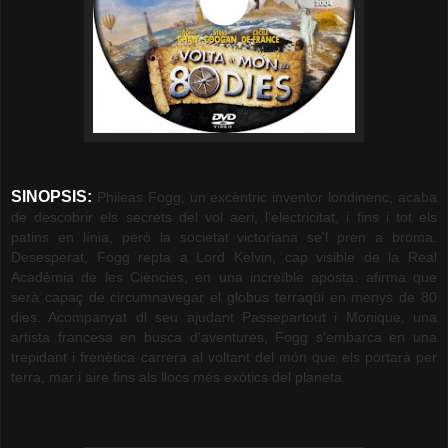
SINOPSIS:
Phileas Fogg, un excèntric inventor londinenc, acaba
de descobrir els secrets del vol aeri, l'electricitat, i fins i tot els
patins en línia, però la societat victoriana se'l pren a broma.
Desesperat, Fogg repta a Lord Kelvin, cap visible de la Real
Acadèmia de les Ciències, en una increïble aposta: afirma que
serà capaç de circumnavegar el globus terraqüi en menys de 80
dies. Acompanyat dl seu ajudant Passepartout i Monique, una
artista francesa en busca d'aventures, Fogg s'embarca en una
trepidant i frenètica carrera al voltant del món que els portarà per
terra, mar i aire fins als llocs més exòtics del planeta.