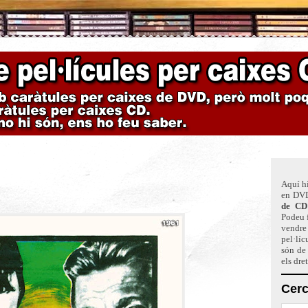
Aquí hi
en DVD
de CD
Podeu f
vendre 
pel·líc
són de
els dre
Cerc