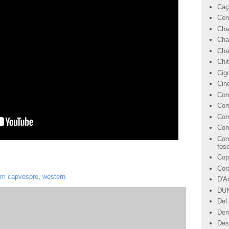
Caç
Cen
Cha
Cha
Char
Chi
Cig
Cin
Com
Com
Com
Con
Con
fos
Cop
Cor
tim capvespre
,
western
D'A
DU
Del 
Dem
Des