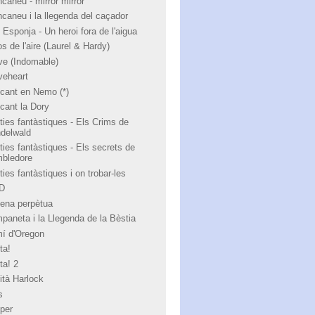
ncaneu - mirror mirror
ncaneu i la llegenda del caçador
 Esponja - Un heroi fora de l'aigua
s de l'aire (Laurel & Hardy)
ve (Indomable)
veheart
cant en Nemo (*)
cant la Dory
ties fantàstiques - Els Crims de
ndelwald
ties fantàstiques - Els secrets de
bledore
ies fantàstiques i on trobar-les
 D
ena perpètua
paneta i la Llegenda de la Bèstia
í d'Oregon
ta!
ta! 2
ità Harlock
s
per