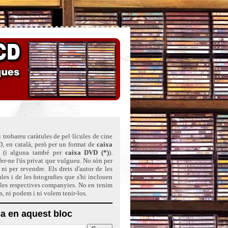
 trobareu caràtules de pel·lícules de cine
, en català, però per un format de
caixa
(i alguna també per
caixa DVD (*)
)
.
er-ne l'ús privat que vulgueu. No són per
ni per revendre. Els drets d'autor de les
ules i de les fotografies que s'hi inclouen
 les respectives companyies. No en tenim
ts, ni podem i ni volem tenir-los.
a en aquest bloc