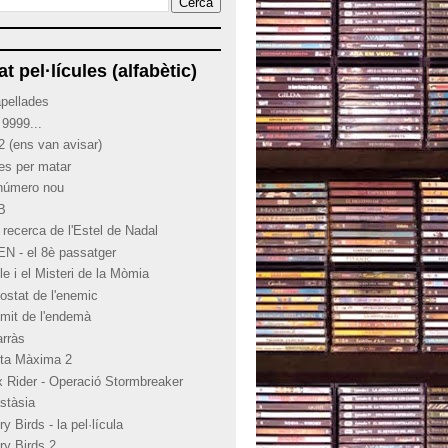
at pel·lícules (alfabètic)
apellades
 9999...
2 (ens van avisar)
ies per matar
 número nou
 B
 recerca de l'Estel de Nadal
EN - el 8è passatger
le i el Misteri de la Mòmia
costat de l'enemic
límit de l'endemà
arràs
rta Màxima 2
x Rider - Operació Stormbreaker
stàsia
y Birds - la pel·lícula
ry Birds 2