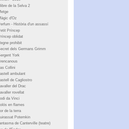
libre de la Selva 2
Metge
Màgic d'Oz
Perfum - Història d'un assassí
Petit Príncep
Príncep oblidat
Regne prohibit
Secret dels Germans Grimm
Sergent York
Trencanous
as Collini
castell ambulant
astell de Cagliostro
avaller del Drac
avaller rovellat
odi da Vinci
colós en flames
or de la terra
cuirassat Potemkin
antasma de Canterville (teatre)