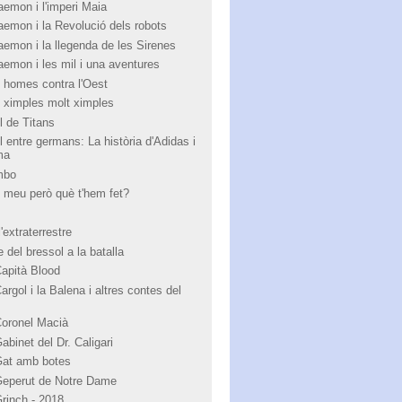
aemon i l'imperi Maia
aemon i la Revolució dels robots
aemon i la llegenda de les Sirenes
aemon i les mil i una aventures
 homes contra l'Oest
 ximples molt ximples
l de Titans
l entre germans: La història d'Adidas i
ma
mbo
 meu però què t'hem fet?
'extraterrestre
 del bressol a la batalla
Capità Blood
argol i la Balena i altres contes del
Coronel Macià
abinet del Dr. Caligari
Gat amb botes
Geperut de Notre Dame
Grinch - 2018