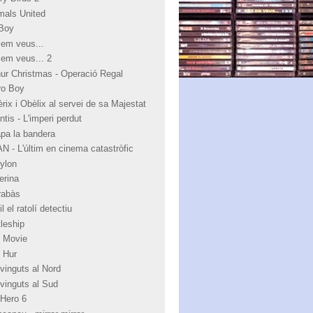
mals United
Boy
 em veus...
 em veus... 2
hur Christmas - Operació Regal
ro Boy
rix i Obèlix al servei de sa Majestat
ntis - L'imperi perdut
apa la bandera
N - L'últim en cinema catastròfic
ylon
erina
rabàs
l el ratolí detectiu
tleship
 Movie
 Hur
vinguts al Nord
vinguts al Sud
 Hero 6