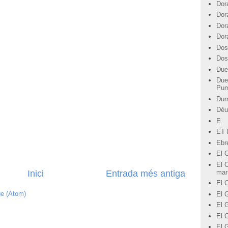
Dor
Dor
Dor
Dor
Dos
Dos
Due
Due
Pu
Du
Déu
E
ET l
Ebre
El 
El C
Inici
Entrada més antiga
mar
El 
ge (Atom)
El G
El 
El 
El 