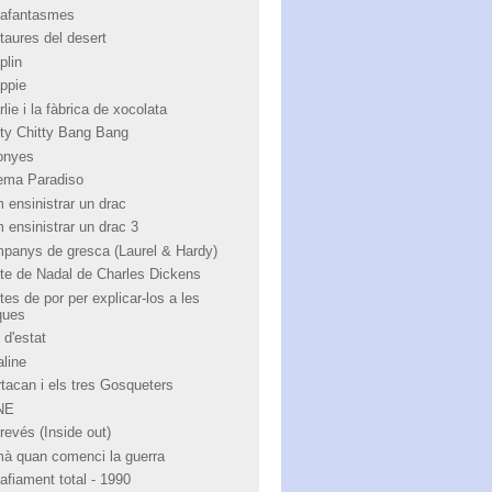
afantasmes
taures del desert
plin
ppie
lie i la fàbrica de xocolata
tty Chitty Bang Bang
onyes
ema Paradiso
 ensinistrar un drac
 ensinistrar un drac 3
panys de gresca (Laurel & Hardy)
te de Nadal de Charles Dickens
tes de por per explicar-los a les
ques
 d'estat
aline
rtacan i els tres Gosqueters
NE
revés (Inside out)
à quan comenci la guerra
afiament total - 1990