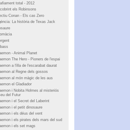
afiament total - 2012
cobrint els Robinsons
ectiu Conan - Els cas Zero
igència: La història de Texas Jack
osaure
lomàcia
ergent
bass
aemon - Animal Planet
aemon The Hero - Pioners de l'espai
emon a l'illa de l'escarabat daurat
aemon al Regne dels gossos
aemon al món màgic de les aus
aemon el Gladiador
aemon i Nobita Holmes al misteriós
eu del Futur
aemon i el Secret del Laberint
aemon i el petit dinosaure
aemon i els déus del vent
aemon i els pirates dels mars del sud
aemon i els set mags