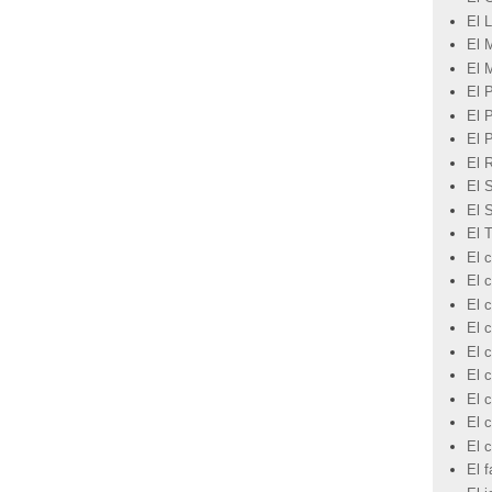
El L
El 
El 
El 
El 
El 
El 
El 
El 
El 
El c
El 
El c
El c
El c
El c
El 
El c
El 
El f