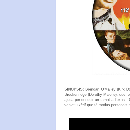
SINOPSIS:
Brendan O'Malley (Kirk Dou
Breckenridge (Dorothy Malone), que re
ajuda per conduir un ramat a Texas. D
venjatiu xèrif que té motius personals p