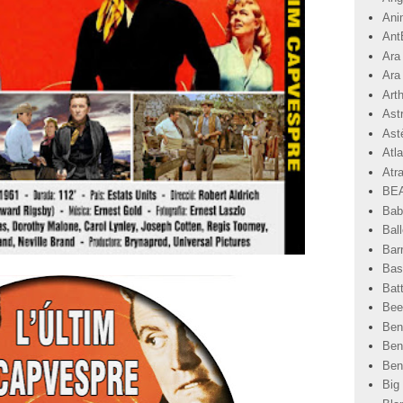
Ani
Ant
Ara
Ara
Art
Ast
Astè
Atla
Atr
BEA
Bab
Ball
Bar
Basi
Bat
Bee
Ben
Ben
Ben
Big