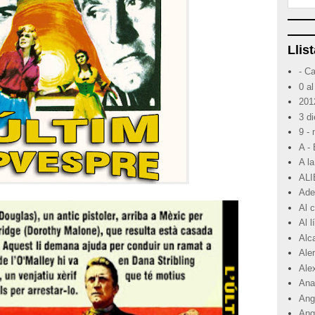
Llist
- C
0 al
201
3 d
9 -
A -
A la
ALI
Ade
Al 
Al 
Alc
Ale
Ale
Ana
Angr
Ang